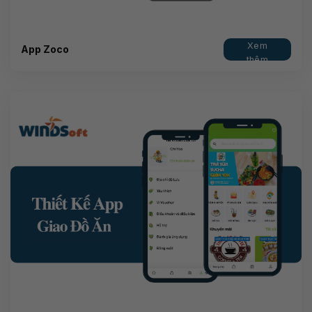
Xem
App Zoco
thêm