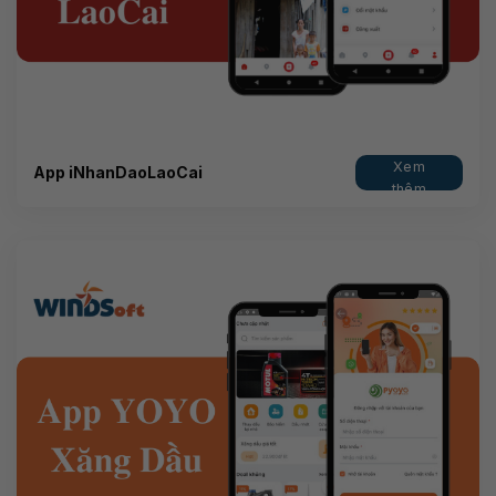
Xem
App iNhanDaoLaoCai
thêm