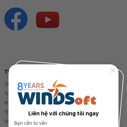
×
Thông tin cần biết
Tin tức
Tuyển dụng
Phương thức thanh toán
Thỏa thuận sử dụng
Liên hệ với chúng tôi ngay
Chính sách bảo hành
Bạn cần tư vấn