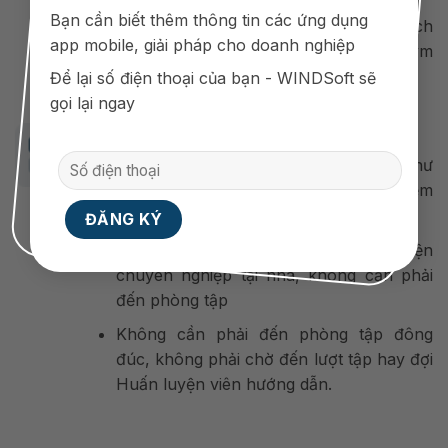
Bạn cần biết thêm thông tin các ứng dụng
Tạo cầu nối đến với thị trường khách
app mobile, giải pháp cho doanh nghiệp
hàng muốn kinh doanh phòng tập gym
tốt và nhanh .
Để lại số điện thoại của bạn - WINDSoft sẽ
gọi lại ngay
Đối với khách hàng
Cung cấp thông tin cho khách hàng, như
lịch tập, lượng calo đốt theo time, kiểm
soát thay đổi tư vấn chế độ ăn uống
Giúp khách hàng có thể tập luyện
chuyên nghiệp tại nhà, không cần phải
đến phòng tập
Không cần phải đến phòng tập đông
đúc, không phải chờ đến lượt tập hay đợi
Huấn luyện viên hướng dẫn.