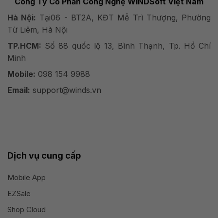
Công Ty Cổ Phần Công Nghệ WINDSoft Việt Nam
Hà Nội:
Tại06 - BT2A, KĐT Mễ Trì Thượng, Phường
Từ Liêm, Hà Nội
TP.HCM:
Số 88 quốc lộ 13, Bình Thạnh, Tp. Hồ Chí
Minh
Mobile:
098 154 9988
Email:
support@winds.vn
Dịch vụ cung cấp
Mobile App
EZSale
Shop Cloud