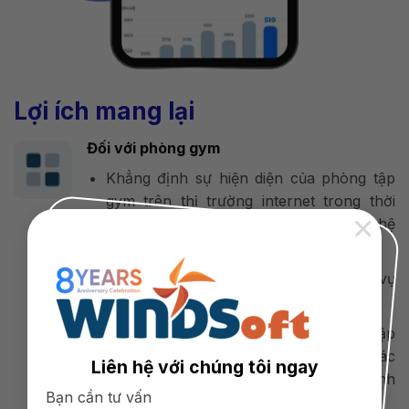
Lợi ích mang lại
Đối với phòng gym
Khẳng định sự hiện diện của phòng tập
gym trên thị trường internet trong thời
×
điểm phát triển mạnh mẽ của công nghệ
mobile marketing.
Quảng bá, giới thiệu hình ảnh, dịch vụ
của phòng tập gym ở mọi lúc mọi nơi
Tiết kiệm chi phí quảng bá phòng tập
gym trên các phương tiện thông tin khác
Liên hệ với chúng tôi ngay
như báo in, truyền hình, các kênh
Bạn cần tư vấn
marketing online…