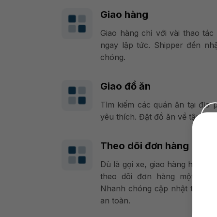
Giao hàng
Giao hàng chỉ với vài thao tác 
ngay lập tức. Shipper đến n
chóng.
Giao đồ ăn
Tìm kiếm các quán ăn tại địa
yêu thích. Đặt đồ ăn về tận nh
Theo dõi đơn hàng
Dù là gọi xe, giao hàng hay gi
theo dõi đơn hàng một cách
Nhanh chóng cập nhật trạng t
an toàn.