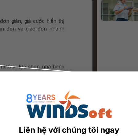
đơn giản, giá cước hiển thị
hận đơn và giao đơn nhanh
 phương, lựa chọn nhà hàng
à để thưởng thức.
ao đồ ăn, khách hàng có thể
 dễ dàng thông qua app.
hái của đơn hàng, đảm bảo
Liên hệ với chúng tôi ngay