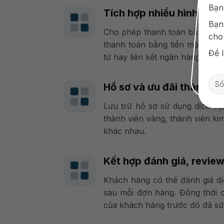
Bạn
Tích hợp nhiều hình thức
Bạn
Cho phép thanh toán bằng nhi
cho
thanh toán bằng tiền mặt, cho
Để l
tử hay liên kết ngân hàng.
Hồ sơ và ưu đãi thành vi
Lưu trữ hồ sơ sử dụng dịch vụ
thành viên vàng, thành viên k
khác nhau.
Kết hợp đánh giá, revie
Khách hàng có thể đánh giá dị
sau mỗi đơn hàng. Đồng thời c
của khách hàng trước đó đã sử