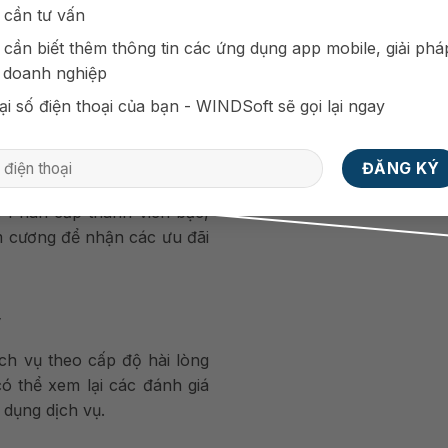
 cần tư vấn
 thanh toán
 cần biết thêm thông tin các ứng dụng app mobile, giải phá
ều hình thức khác nhau. Từ
 doanh nghiệp
 đến thanh toán qua ví điện
ại số điện thoại của bạn - WINDSoft sẽ gọi lại ngay
ên
. Phân cấp thành viên bạc,
im cương để nhận các ưu đãi
w
ch vụ theo cấp độ hài lòng
ó thể xem lại các đánh giá
 dụng dịch vụ.