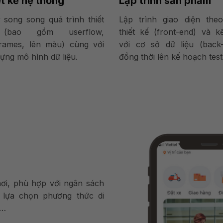
t kế hệ thống
Lập trình sản phẩm
 song song quá trình thiết
Lập trình giao diện the
(bao gồm userflow,
thiết kế (front-end) và k
frames, lên màu) cùng với
với cơ sở dữ liệu (back-
ựng mô hình dữ liệu.
đồng thời lên kế hoạch test
nơi, phù hợp với ngân sách
 lựa chọn phương thức di
y…