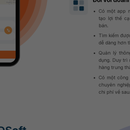
Có một app m
tạo lợi thế c
bán.
Tìm kiếm được
dễ dàng hơn 
Quản lý thôn
dụng. Duy trì
hàng trung th
Có một công c
chuyên nghiệp
chi phí về sau