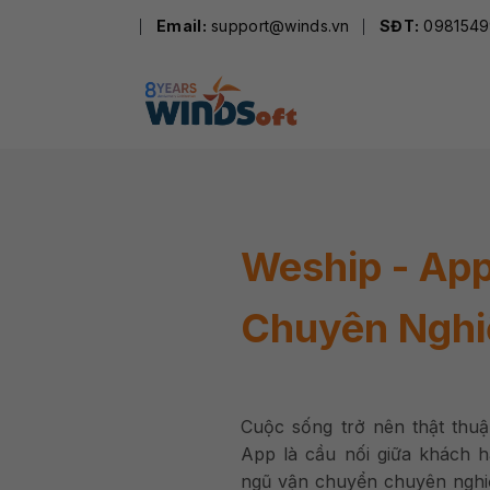
Skip
Email:
support@winds.vn
SĐT:
0981549
to
content
Weship - Ap
Chuyên Nghi
Cuộc sống trở nên thật thuậ
App là cầu nối giữa khách 
ngũ vận chuyển chuyên nghi