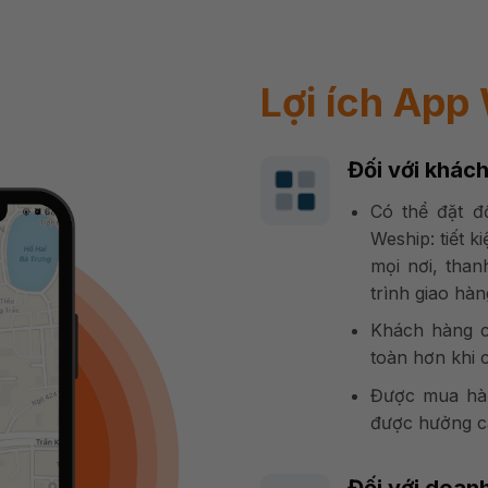
Lợi ích App
Đối với khác
Có thể đặt đ
Weship: tiết ki
mọi nơi, than
trình giao hà
Khách hàng c
toàn hơn khi 
Được mua hàn
được hưởng cá
Đối với doan