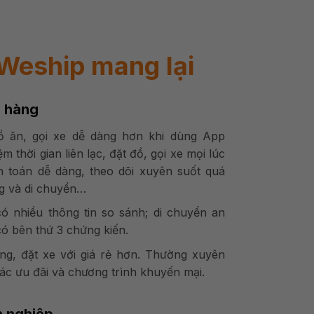
 Weship mang lại
h hàng
ồ ăn, gọi xe dễ dàng hơn khi dùng App
ệm thời gian liên lạc, đặt đồ, gọi xe mọi lúc
h toán dễ dàng, theo dõi xuyên suốt quá
ng và di chuyển…
ó nhiều thông tin so sánh; di chuyển an
có bên thứ 3 chứng kiến.
g, đặt xe với giá rẻ hơn. Thường xuyên
c ưu đãi và chương trình khuyến mại.
h nghiệp