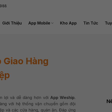
988
Giới Thiệu
App Mobile
Kho App
Tin Tức
Tuy
p Giao Hàng
ệp
n lợi và dễ dàng hơn với
App Weship
.
Nề
hàng với hệ thống vận chuyển gồm đội
ệp và các cửa hàng, quán ăn. Đáp ứng