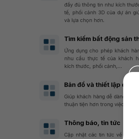
đầy đủ thông tin như kích thướ
tế, phối cảnh 3D của dự án g
và lựa chọn hơn.
Tìm kiếm bất động sản t
Ứng dụng cho phép khách hàn
nhu cầu thực tế của khách h
kích thước, phối cảnh,…
Bản đồ và thiết lập định v
Giúp khách hàng dễ dàng hình 
thuận tiện hơn trong việc lựa 
Thông báo, tin tức
Cập nhật các tin tức về thị tr