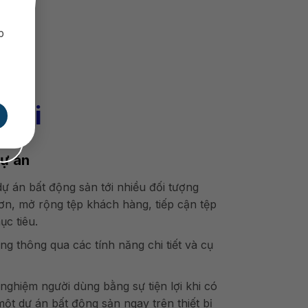
p
 lại
dự án
ự án bất động sản tới nhiều đối tượng
n, mở rộng tệp khách hàng, tiếp cận tệp
ục tiêu.
ng thông qua các tính năng chi tiết và cụ
nghiệm người dùng bằng sự tiện lợi khi có
ột dự án bất động sản ngay trên thiết bị