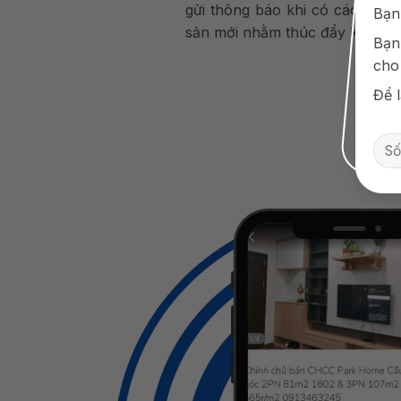
gửi thông báo khi có các dự á
Bạn
sản mới nhằm thúc đẩy khách 
Bạn
cho
Để l