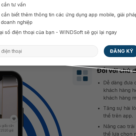
n, sự kiện mở bán bất động
 cần tư vấn
mua hàng nhiều hơn.
 cần biết thêm thông tin các ứng dụng app mobile, giải phá
 doanh nghiệp
ại số điện thoại của bạn - WINDSoft sẽ gọi lại ngay
Lợi ích mang
Đối với chủ 
Dễ dàng đưa d
khách hàng hơ
khách hàng m
Tăng sự hài lò
thể trên app.
Nâng cao trải 
thể lựa chọn m