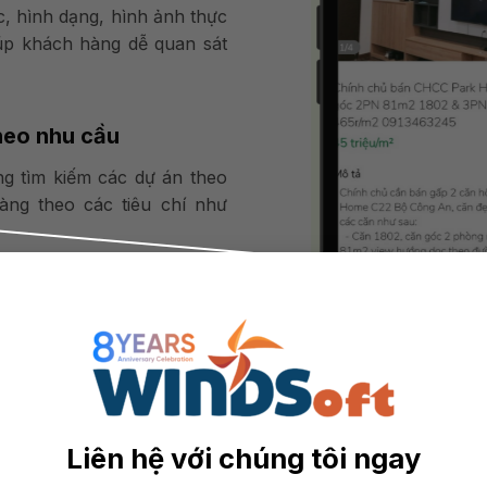
c, hình dạng, hình ảnh thực
iúp khách hàng dễ quan sát
heo nhu cầu
g tìm kiếm các dự án theo
àng theo các tiêu chí như
ị.
dung được vị trí của dự án,
chọn các dự án phù hợp.
Liên hệ với chúng tôi ngay
ường bất động sản liên tục,