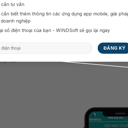
 cho người dùng một trang
 cần tư vấn
g sản hấp dẫn. Bao gồm các
 cần biết thêm thông tin các ứng dụng app mobile, giải phá
 bật của doanh nghiệp cũng
 doanh nghiệp
ại số điện thoại của bạn - WINDSoft sẽ gọi lại ngay
à có thể thông tin đến mọi
mọi nơi.