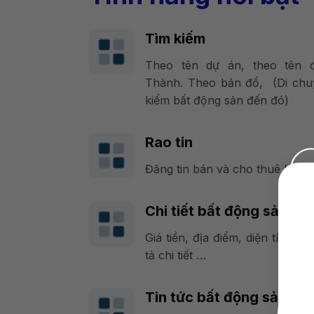
Tìm kiếm
Theo tên dự án, theo tên 
Thành. Theo bản đồ, (Di chu
kiếm bất động sản đến đó)
Rao tin
Đăng tin bán và cho thuê bất
Chi tiết bất động sản
Giá tiền, địa điểm, diện tích, 
tả chi tiết …
Tin tức bất động sản