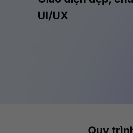
UI/UX
Quy trìn