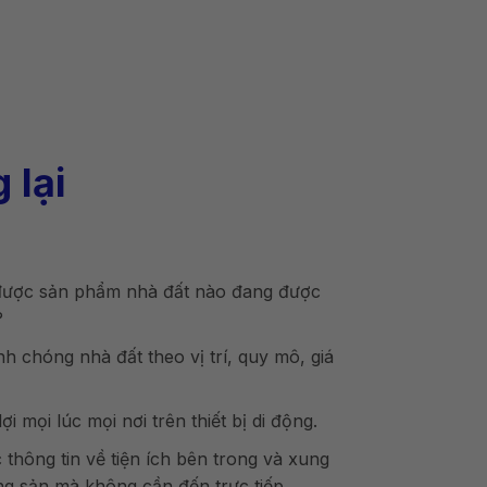
 lại
 được sản phẩm nhà đất nào đang được
?
h chóng nhà đất theo vị trí, quy mô, giá
ợi mọi lúc mọi nơi trên thiết bị di động.
thông tin về tiện ích bên trong và xung
g sản mà không cần đến trực tiếp.