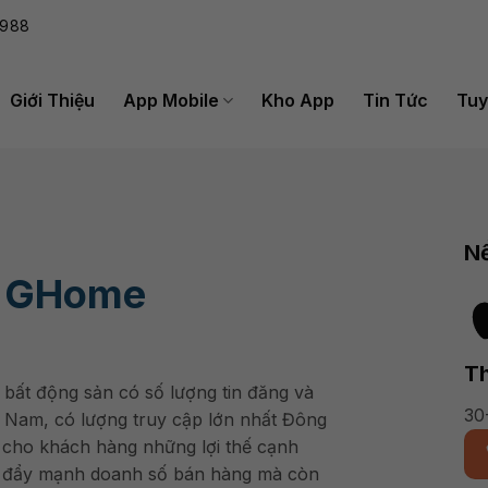
988
Giới Thiệu
App Mobile
Kho App
Tin Tức
Tuy
Nề
p GHome
Th
bất động sản có số lượng tin đăng và
30
 Nam, có lượng truy cập lớn nhất Đông
ho khách hàng những lợi thế cạnh
g đẩy mạnh doanh số bán hàng mà còn