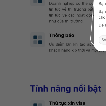
Doanh nghiệp có thể cung cấp
Bạn
tin tức về thị trường bất độn
Bạn
tin tức về các hoạt động nổi
cho
như của thị trường.
Để l
Thông báo
Ưu điểm lớn khi tạo app BĐS l
khách hàng kịp thời và mọi lúc 
Tính năng nổi bật
Thủ tục xin visa