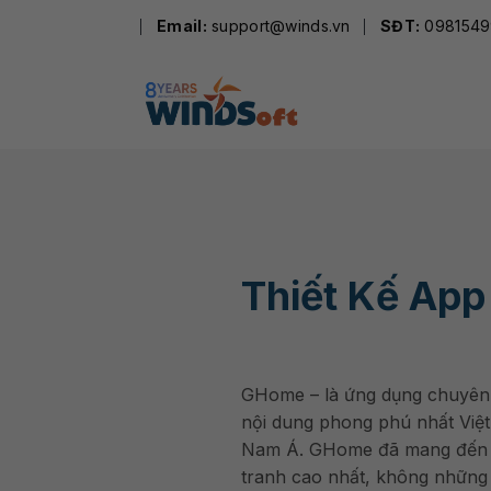
Skip
Email:
support@winds.vn
SĐT:
0981549
to
content
Thiết Kế Ap
GHome – là ứng dụng chuyên 
nội dung phong phú nhất Việt
Nam Á. GHome đã mang đến c
tranh cao nhất, không nhữn