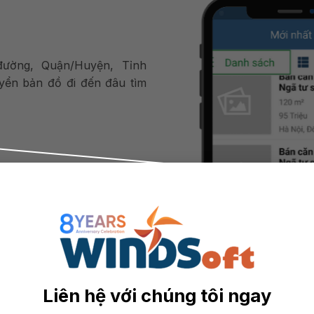
đường, Quận/Huyện, Tỉnh
yển bản đồ đi đến đâu tìm
 động sản……
số điện thoại, hướng nhà, mô
Liên hệ với chúng tôi ngay