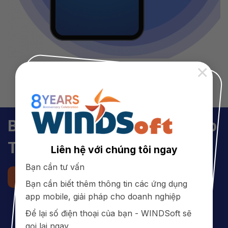
×
Bạn đang muốn thiết kế App
Trung Tâm Tiếng Anh?
Liên hệ với chúng tôi ngay
Bạn cần tư vấn
Đăng ký tư vấn
098 707 5454
Bạn cần biết thêm thông tin các ứng dụng
app mobile, giải pháp cho doanh nghiệp
Để lại số điện thoại của bạn - WINDSoft sẽ
gọi lại ngay