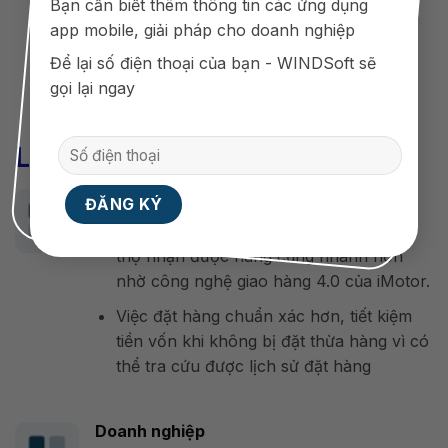
Bạn cần biết thêm thông tin các ứng dụng
app mobile, giải pháp cho doanh nghiệp
Để lại số điện thoại của bạn - WINDSoft sẽ
gọi lại ngay
Lợi ích mang lại
Khách hàng
Đặt hàng bằng công nghệ 4.0 nên việc
thợ nhận được hàng cũng nhanh hơn
nhờ công nghệ giao hàng 4.0 của iMotor.
Việc đặt hàng chuẩn xác hơn, tiết kiệm
tiền vốn khi không bị đặt thừa hàng vì có
thể tra cứu được lịch sử đặt hàng
Doanh nghiệp