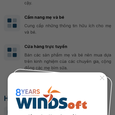
cậy.
Cẩm nang mẹ và bé
Cung cấp những thông tin hữu ích cho mẹ
và bé.
Cửa hàng trực tuyến
Bán các sản phẩm mẹ và bé nên mua dựa
trên kinh nghiệm của các chuyên gia, cộng
đồng các mẹ bỉm sữa.
×
Hợp tác cùng WINDSoft
Tạo điểm khác biệt