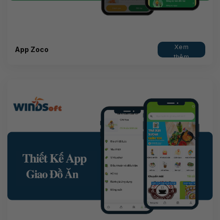
Xem
App Zoco
thêm