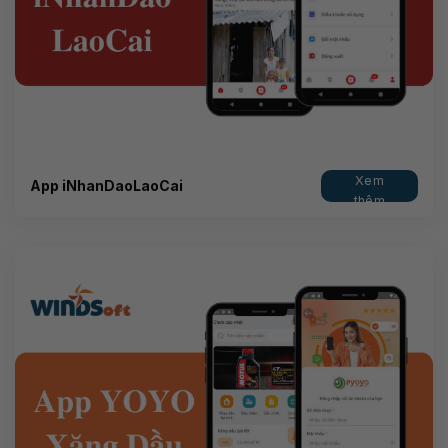
Xem
App iNhanDaoLaoCai
thêm