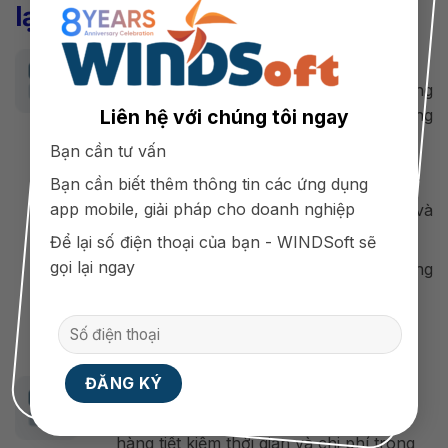
lại
Với doanh nghiệp
Thiết kế app bán hàng giúp mở rộng
Liên hệ với chúng tôi ngay
kênh bán hàng, phân phối được hàng
hóa đến nhiều người dùng hơn.
Bạn cần tư vấn
Dễ dàng quản lý hàng hóa, khách hàng.
Bạn cần biết thêm thông tin các ứng dụng
app mobile, giải pháp cho doanh nghiệp
Đẩy mạnh được nhiều hàng hóa hơn và
tăng doanh thu.
Để lại số điện thoại của bạn - WINDSoft sẽ
gọi lại ngay
Giữ chân khách hàng và tạo dựng lòng
trung thành.
Quảng bá, nâng cao thương hiệu.
Đối với khách hàng
Việc thiết kế app bán hàng giúp khách
hàng tiết kiệm thời gian và chi phí trong