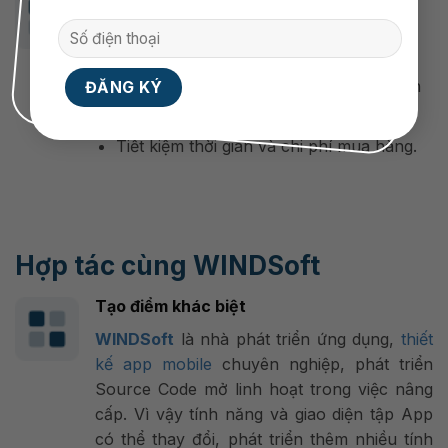
Cập nhật thông tin về sản phẩm nhanh
chóng.
Hưởng các ưu đãi dành riêng cho thành
viên.
Tiết kiệm thời gian và chi phí mua hàng.
Hợp tác cùng WINDSoft
Tạo điểm khác biệt
WINDSoft
là nhà phát triển ứng dụng,
thiết
kế app mobile
chuyên nghiệp, phát triển
Source Code mở linh hoạt trong việc nâng
cấp. Vì vậy tính năng và giao diện tập App
có thể thay đổi, phát triển thêm nhiều tính