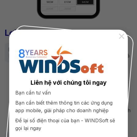
Lợi ích mang lại
×
Đối với nhãn hàng
Kênh truyền thông thương hiệu hiệu quả
tiết kiệm chi phí.
Mở rộng kênh phân phối đến nhiều
khách hàng hơn.
Liên hệ với chúng tôi ngay
Nâng cao trải nghiệm, xây dựng lòng
Bạn cần tư vấn
trung thành tới khách hàng.
Bạn cần biết thêm thông tin các ứng dụng
Thuận tiện hơn trong việc quản lý khách
app mobile, giải pháp cho doanh nghiệp
hàng.
Để lại số điện thoại của bạn - WINDSoft sẽ
gọi lại ngay
Đối với khách mua hàng