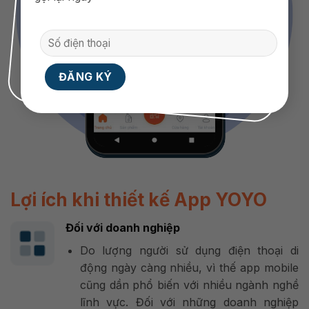
Lợi ích khi thiết kế App YOYO
Đối với doanh nghiệp
Do lượng người sử dụng điện thoại di
động ngày càng nhiều, vì thế app mobile
cũng dần phổ biến với nhiều ngành nghề
lĩnh vực. Đối với những doanh nghiệp