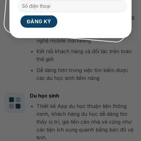
Khẳng định sự hiện diện của doanh
nghiệp trên thị trường internet nói chung
và trung tâm du học nói riêng là trong
thời điểm phát triển mạnh mẽ của công
nghệ mobile marketing
Kết nối khách hàng và đối tác trên toàn
thế giới
Dễ dàng hơn trong việc tìm kiếm được
các du học sinh tiềm năng
Du học sinh
Thiết kế App du học thuận tiện thông
minh, khách hàng du học dễ dàng tìm
thấy vị trí, giá tiền căn nhà và cũng như
các tiện ích xung quanh bằng bản đồ vệ
tinh.