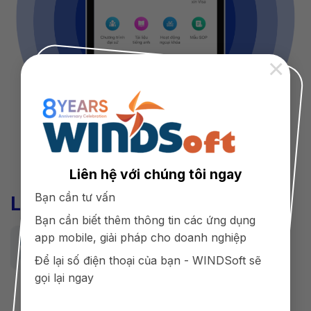
×
Liên hệ với chúng tôi ngay
Bạn cần tư vấn
Lợi ích mang lại
Bạn cần biết thêm thông tin các ứng dụng
Trung tâm
app mobile, giải pháp cho doanh nghiệp
App giúp trung tâm marketing tốt hơn.
Để lại số điện thoại của bạn - WINDSoft sẽ
Các thông báo quan trọng, các chương
gọi lại ngay
trình ưu đãi, thông tin tuyển dụng cũng
có thể phổ biến dễ dàng hơn