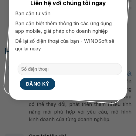
Liên hệ với chúng tôi ngay
bất cứ lúc nào, không phụ thuộc thời
Bạn cần tư vấn
gian và địa điểm
Bạn cần biết thêm thông tin các ứng dụng
app mobile, giải pháp cho doanh nghiệp
Để lại số điện thoại của bạn - WINDSoft sẽ
gọi lại ngay
Hợp tác cùng WINDSoft
Tạo điểm khác biệt
WINDSoft
là nhà phát triển ứng dụng,
thiết
kế app mobile
chuyên nghiệp, phát triển
Source Code mở linh hoạt trong việc nâng
cấp. Vì vậy tính năng và giao diện tập App
có thể thay đổi, phát triển thêm nhiều tính
năng mới phù hợp với yêu cầu, mô hình
kinh doanh của từng doanh nghiệp.