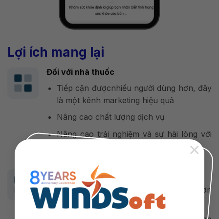
Lợi ích mang lại
Đối với nhà thuốc
Tiếp cận đượcnhiều người dùng hơn, đây
là một kênh marketing hiệu quả
Nâng cao chất lượng dịch vụ
Nâng cao trải nghiệm và sự hài lòng với
×
khách hàng
Đối với khách hàng
Thuận tiện và tiết kiệm thời gian hơn
trong việc đặt thuốc
Được tư vấn, chăm sóc, hỗ trợ nhiệt tình