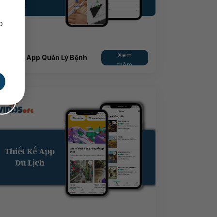
p
Xem
Thiết Kế App Quản Lý Bệnh
thêm
Viện