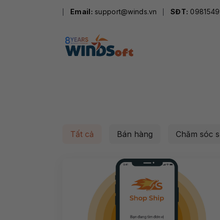
Skip
Email:
support@winds.vn
SĐT:
0981549
to
content
Tất cả
Bán hàng
Chăm sóc s