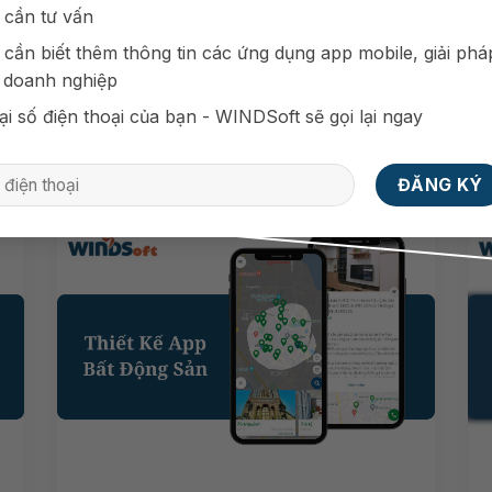
 cần tư vấn
 cần biết thêm thông tin các ứng dụng app mobile, giải phá
 doanh nghiệp
ại số điện thoại của bạn - WINDSoft sẽ gọi lại ngay
Xem
Thiết Kế App Review
thêm