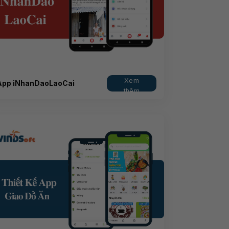
Xem
App iNhanDaoLaoCai
thêm