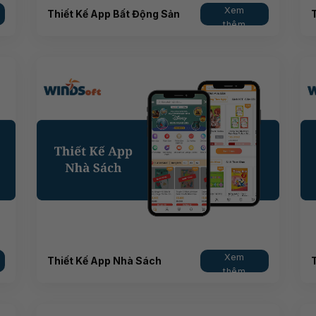
Xem
Thiết Kế App Bất Động Sản
T
thêm
Xem
Thiết Kế App Nhà Sách
thêm