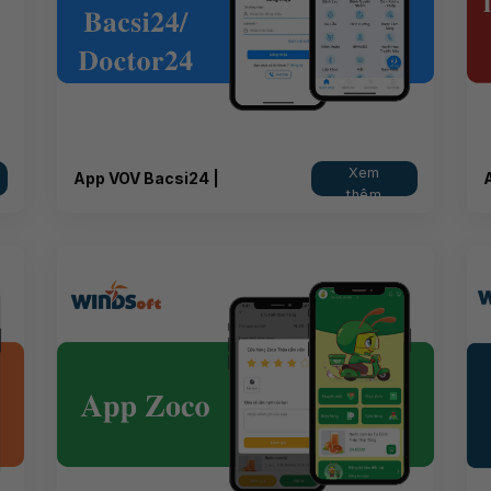
Xem
App VOV Bacsi24 |
thêm
Doctor24