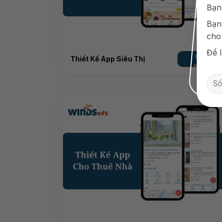
Bạn
Bạn
cho
Để l
Xem
Thiết Kế App Siêu Thị
thêm