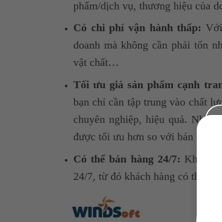
phẩm/dịch vụ, thương hiệu của do
Có chi phí vận hành thấp:
Với 
doanh mà không cần phải tốn nhi
vật chất…
Tối ưu giá sản phẩm cạnh tra
bạn chỉ cần tập trung vào chất l
chuyên nghiệp, hiệu quả. Nhờ vậ
được tối ưu hơn so với bán hàng 
Có thể bán hàng 24/7:
Khi bán 
24/7, từ đó khách hàng có thể m