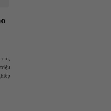
ho
.com,
triệu
ghiệp