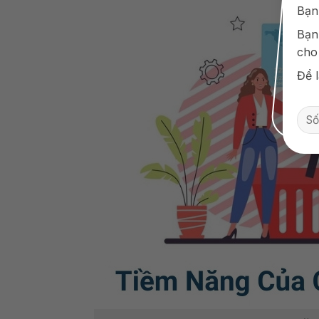
Bạn
Bạn
cho
Để l