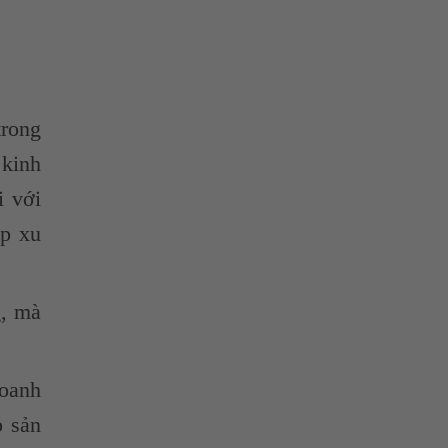
trong
 kinh
i với
ịp xu
g, mà
doanh
p sản