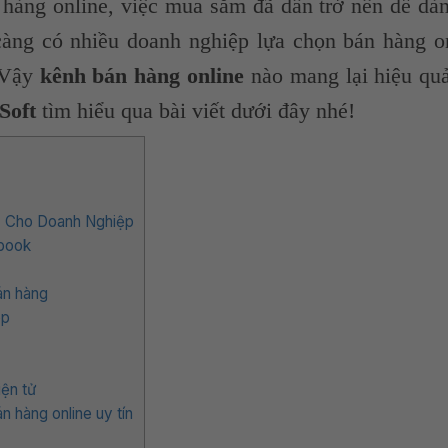
 hàng online, việc mua sắm đã dần trở nên dễ dà
càng có nhiều doanh nghiệp lựa chọn bán hàng o
. Vậy
kênh bán hàng online
nào mang lại hiệu qu
oft
tìm hiểu qua bài viết dưới đây nhé!
ả Cho Doanh Nghiệp
ebook
án hàng
op
iện tử
n hàng online uy tín