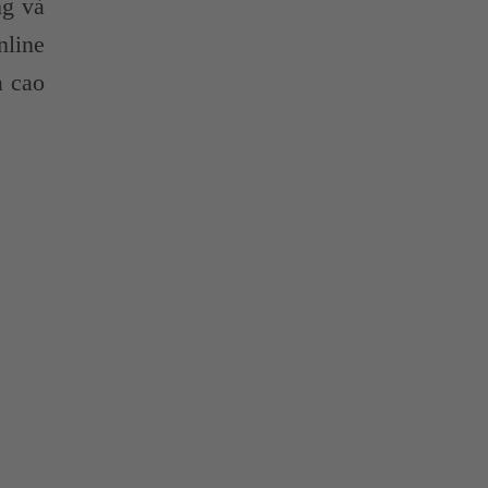
ng và
nline
ả cao