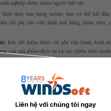
anh nghiệp được nhiều người biết tới.
hình thức bán hàng online, bạn có thể bắt đầu
ều chi phí cho việc thuê mặt bằng, nhân viên, 
nh:
Khi tiết kiệm được chi phí vận hành, kinh d
ượng của sản phẩm/dịch vụ và các chiến lược mark
y, giá thành của sản phẩm khi tới tay khách hà
truyền thống.
hàng online, bạn hoàn toàn có thể bán hàng liê
ua sắm bất cứ khi nào họ muốn.
Liên hệ với chúng tôi ngay