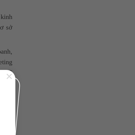
 kinh
cơ sở
oanh,
eting
ng sẽ
×
n tục