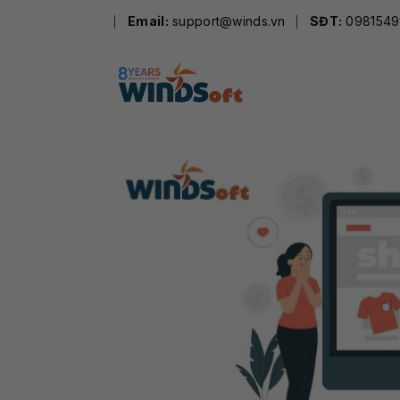
Skip
Email:
support@winds.vn
SĐT:
0981549
to
content