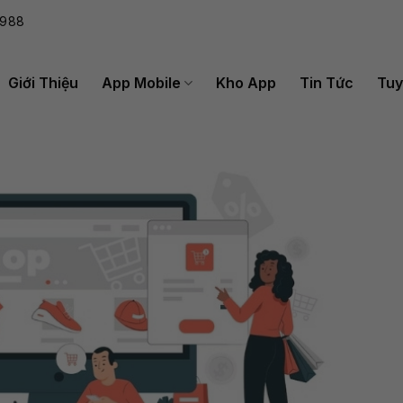
988
Giới Thiệu
App Mobile
Kho App
Tin Tức
Tuy