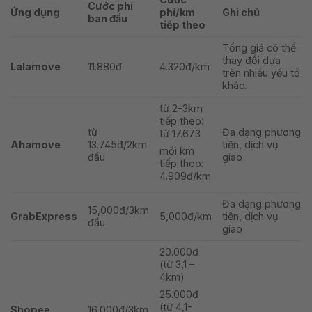
Cước phí
Ứng dụng
phí/km
Ghi chú
ban đầu
tiếp theo
Tổng giá có thể
thay đổi dựa
Lalamove
11.880đ
4.320đ/km
trên nhiều yếu tố
khác.
từ 2-3km
tiếp theo:
từ
Đa dạng phương
từ 17.673
Ahamove
13.745đ/2km
tiện, dịch vụ
mỗi km
đầu
giao
tiếp theo:
4.909đ/km
Đa dạng phương
15,000đ/3km
GrabExpress
5,000đ/km
tiện, dịch vụ
đầu
giao
20.000đ
(từ 3,1 –
4km)
25.000đ
(từ 4,1-
Shopee
16.000đ/3km