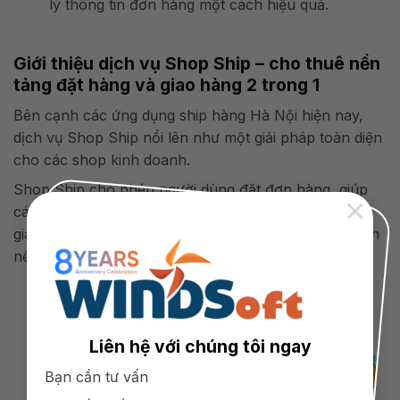
lý thông tin đơn hàng một cách hiệu quả.
Giới thiệu dịch vụ Shop Ship – cho thuê nền
tảng đặt hàng và giao hàng 2 trong 1
Bên cạnh các ứng dụng ship hàng Hà Nội hiện nay,
dịch vụ Shop Ship nổi lên như một giải pháp toàn diện
cho các shop kinh doanh.
Shop Ship cho phép người dùng đặt đơn hàng, giúp
×
các shop dễ dàng điều hành từ khâu đặt hàng đến
giao hàng, và cả quản lý đơn hàng trực tiếp ngay trên
nền tảng Zalo với MiniApp.
Liên hệ với chúng tôi ngay
Bạn cần tư vấn