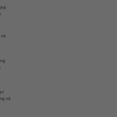
thể
ề
 và
àng
h
ạn
ng và