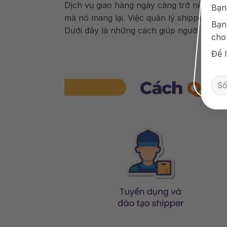
Dịch vụ giao hàng ngày càng trở nên phổ b
Bạn
mà nó mang lại. Việc quản lý shipper hiệ
Bạn
Dưới đây là những cách giúp người quản l
cho
Để l