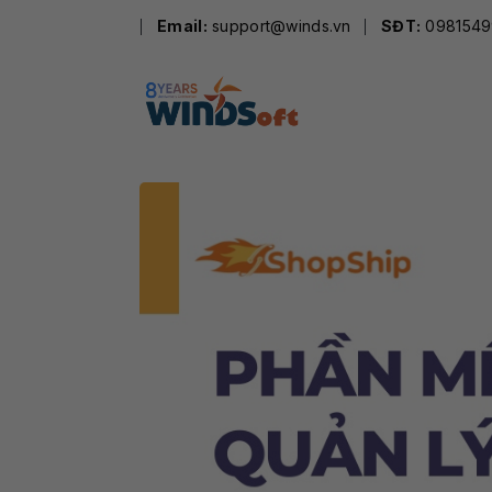
Skip
Email:
support@winds.vn
SĐT:
0981549
to
content