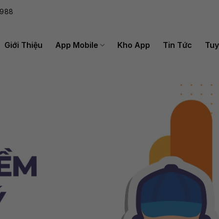
988
Giới Thiệu
App Mobile
Kho App
Tin Tức
Tuy