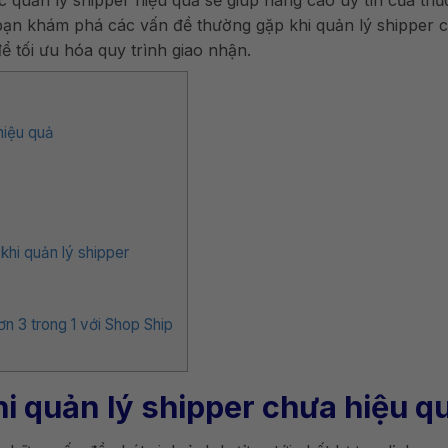
c quản lý shipper hiệu quả sẽ giúp nâng cao uy tín của th
p bạn khám phá các vấn đề thường gặp khi quản lý shipper 
để tối ưu hóa quy trình giao nhận.
hiệu quả
hi quản lý shipper
ơn 3 trong 1 với Shop Ship
i quản lý shipper chưa hiệu q