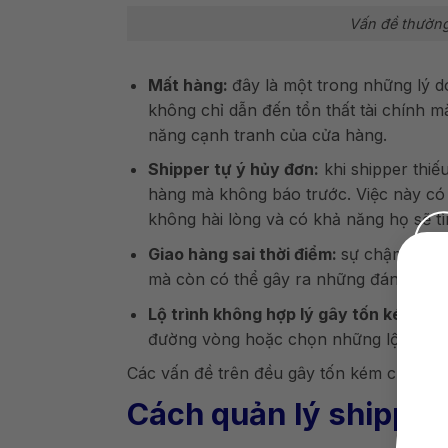
Vấn đề thường
Mất hàng:
đây là một trong những lý d
không chỉ dẫn đến tổn thất tài chính 
năng cạnh tranh của cửa hàng.
Shipper tự ý hủy đơn:
khi shipper thiế
hàng mà không báo trước. Việc này có
không hài lòng và có khả năng họ sẽ tì
Giao hàng sai thời điểm:
sự chậm trễ t
mà còn có thể gây ra những đánh giá kh
Lộ trình không hợp lý gây tốn kém chi 
đường vòng hoặc chọn những lộ trình k
Các vấn đề trên đều gây tốn kém chi phí 
Cách quản lý shipper