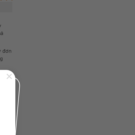
y
hả
y đơn
ng
×
hàng
ể đi
uyển.