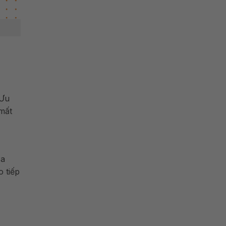
 Ưu
mất
ịa
 tiếp