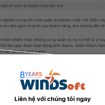
 gặp khi quản lý shipper chưa hiệu quả
o nghiêm trọng khi chưa quản lý shipper chặt chẽ. Điều nà
mà còn làm giảm lòng tin của khách hàng, ảnh hưởng đến k
u trách nhiệm hoặc không có sự quản lý, họ có thể tự ý hủ
 thể làm gián đoạn hoạt động kinh doanh, khiến khách hà
m đến đối thủ cạnh tranh.
rong giao hàng không chỉ làm giảm sự hài lòng của khách 
ông tốt về dịch vụ, làm tổn hại đến uy tín của cửa hàng.
phí:
nếu không tối ưu hóa lộ trình giao hàng, shipper có th
hông hiệu quả, dẫn đến việc tiêu tốn nhiều chi phí vận ch
và giảm uy tín doanh nghiệp.
 hiệu quả
Liên hệ với chúng tôi ngay