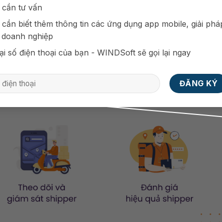
iến và được nhiều cửa hàng, quán ăn áp dụng vì tính tiện 
 cần tư vấn
u quả là chìa khóa để đảm bảo trải nghiệm tốt cho khách hà
 cần biết thêm thông tin các ứng dụng app mobile, giải phá
ý và nâng cao chất lượng dịch vụ của đội ngũ shipper.
 doanh nghiệp
ại số điện thoại của bạn - WINDSoft sẽ gọi lại ngay