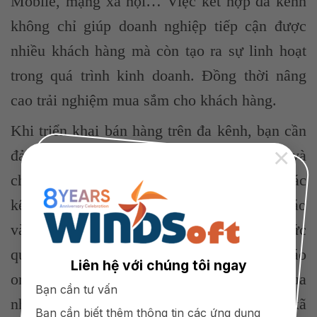
Mobile, mạng xã hội… Việc kết hợp đa kênh
không chỉ giúp doanh nghiệp tiếp cận được
nhiều khách hàng mà còn tạo ra sự linh hoạt
trong quá trình kinh doanh. Đồng thời nâng
cao trải nghiệm mua sắm cho khách hàng.
Khi triển khai bán hàng trên đa kênh, bạn cần
×
đảm bảo thông tin về sản phẩm, giá cả và
chính sách đều được đồng bộ trên tất cả các
kênh bán hàng. Tạo các chiến lược quảng cáo
và tiếp thị quán trên nhiều kênh. Từ hình thức
quảng cáo truyền thống cho tới quảng cáo
Liên hệ với chúng tôi ngay
online. Và chăm sóc khách hàng toàn diện qua
Bạn cần tư vấn
nhiều kênh như: điện thoại, email, mạng xã
Bạn cần biết thêm thông tin các ứng dụng