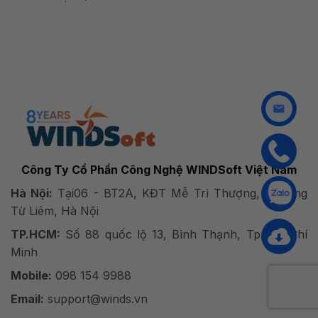
Công Ty Cổ Phần Công Nghệ WINDSoft Việt Nam
Hà Nội:
Tại06 - BT2A, KĐT Mễ Trì Thượng, Phường
Từ Liêm, Hà Nội
TP.HCM:
Số 88 quốc lộ 13, Bình Thạnh, Tp. Hồ Chí
Minh
Mobile:
098 154 9988
Email:
support@winds.vn