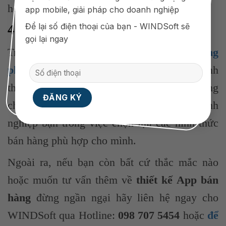
hội…
app mobile, giải pháp cho doanh nghiệp
Để lại số điện thoại của bạn - WINDSoft sẽ
4. Kết Luận
gọi lại ngay
Trên đây chính là các
hình thức bán hàng
phổ biến
từ truyền thống cho tới những hình
thức bán hàng mới. Hy vọng rằng với những
chia sẻ của WINDSoft sẽ hữu ích cho doanh
nghiệp bạn trong việc chọn lựa các hình thức
bán hàng phù hợp cho mình.
Ngoài ra, nếu bạn còn bất cứ thắc mắc nào
hoặc muốn tư vấn thêm về
thiết kế App bán
hàng
đừng ngần ngại hãy liên hệ ngay cho
WINDSoft qua Hotline:
098 707 5454
hoặc
để