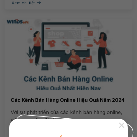
Xem chi tiết
Các Kênh Bán Hàng Online Hiệu Quả Năm 2024
Với sự phát triển của các kênh bán hàng online,
việc mua sắm đã dần...
×
Xem chi tiết