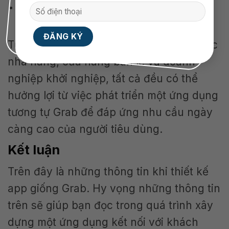
Đã có sẵn đội ngũ tài xế, shipper riêng
hoặc thuê ngoài…
Từ các công ty taxi truyền thống đến các
nhà hàng, cửa hàng bán lẻ và doanh
nghiệp khởi nghiệp, tất cả đều có thể
hưởng lợi từ việc phát triển một ứng dụng
tương tự Grab để đáp ứng nhu cầu ngày
càng cao của người tiêu dùng.
Kết luận
Trên đây là những thông tin khi thiết kế
app giống Grab. Hy vọng những thông tin
trên sẽ giúp bạn đọc trong quá trình xây
dựng một ứng dụng kết nối với khách