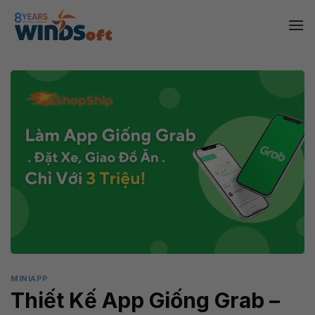
Skip
to
content
MINIAPP
Thiết Kế App Giống Grab –