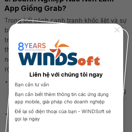
App Giống Grab?
Trong bối cảnh cạnh tranh khốc liệt và sự
×
bùng nổ của công nghệ số, việc phát
triển một ứng dụng giống Grab đang trở
thành xu hướng tất yếu cho các doanh
nghiệp muốn nâng cao dịch vụ và mở
rộng thị trường.
Liên hệ với chúng tôi ngay
Muốn giảm cạnh tranh, không mất chi
Bạn cần tư vấn
phí sàn, không phụ thuộc vào nền tảng
Bạn cần biết thêm thông tin các ứng dụng
thứ 3.
app mobile, giải pháp cho doanh nghiệp
Để lại số điện thoại của bạn - WINDSoft sẽ
Doanh nghiệp bán hàng và giao hàng
gọi lại ngay
nhanh chóng, ngay lập tức.