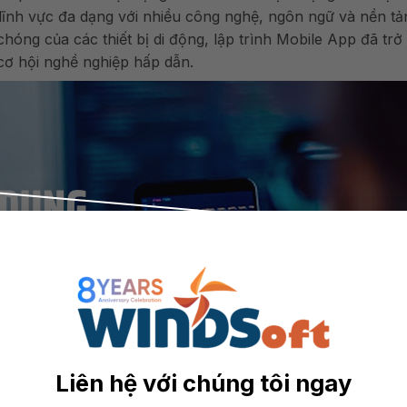
lĩnh vực đa dạng với nhiều công nghệ, ngôn ngữ và nền tả
hóng của các thiết bị di động, lập trình Mobile App đã trở
cơ hội nghề nghiệp hấp dẫn.
Liên hệ với chúng tôi ngay