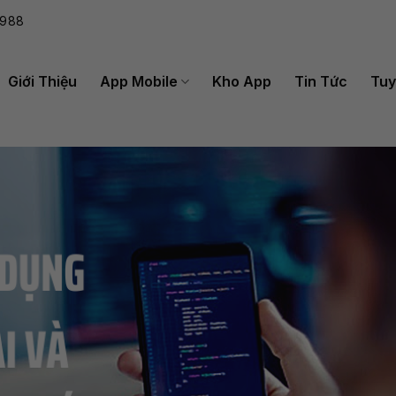
988
Giới Thiệu
App Mobile
Kho App
Tin Tức
Tuy