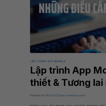
LẬP TRÌNH APP MOBILE
Lập trình App Mo
thiết & Tương la
Posted on
08/31/2022
by
marketing team
Ngày nay, lập trình app mobile không chỉ