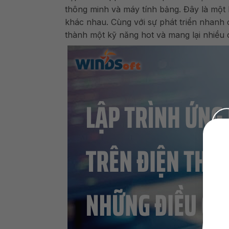
thông minh và máy tính bảng. Đây là một 
khác nhau. Cùng với sự phát triển nhanh c
thành một kỹ năng hot và mang lại nhiều 