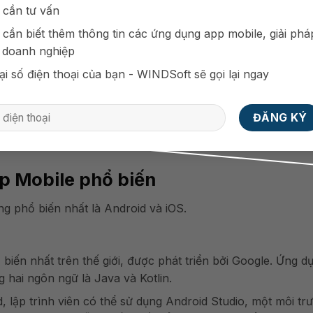
 cần tư vấn
 cần biết thêm thông tin các ứng dụng app mobile, giải phá
 doanh nghiệp
ại số điện thoại của bạn - WINDSoft sẽ gọi lại ngay
Lập Trình App Mobile
pp Mobile phổ biến
ng phổ biến nhất là Android và iOS.
biến nhất trên thế giới, được phát triển bởi Google. Ứng d
hai ngôn ngữ là Java và Kotlin.
, lập trình viên có thể sử dụng Android Studio, một môi tr