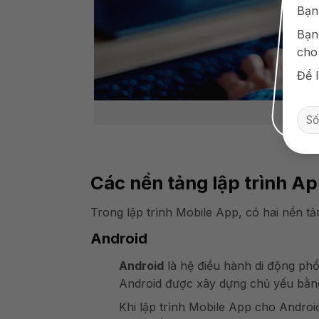
Bạn
Bạn
cho
Để l
Các nền tảng lập trình A
Trong lập trình Mobile App, có hai nền tả
Android
Android
là hệ điều hành di động phổ 
Android được xây dựng chủ yếu bằng 
Khi lập trình Mobile App cho Android