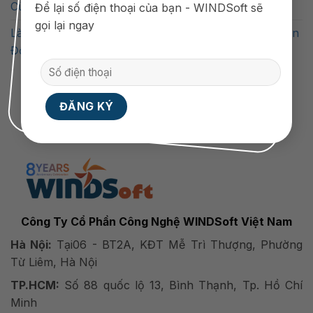
Của Doanh Nghiệp Bán Lẻ Năm 2025?
Để lại số điện thoại của bạn - WINDSoft sẽ
gọi lại ngay
Làm Thế Nào Để Doanh Nghiệp Nhỏ Bắt Đầu Chuyển
Đổi Số Hiệu Quả
Công Ty Cổ Phần Công Nghệ WINDSoft Việt Nam
Hà Nội:
Tại06 - BT2A, KĐT Mễ Trì Thượng, Phường
Từ Liêm, Hà Nội
TP.HCM:
Số 88 quốc lộ 13, Bình Thạnh, Tp. Hồ Chí
Minh