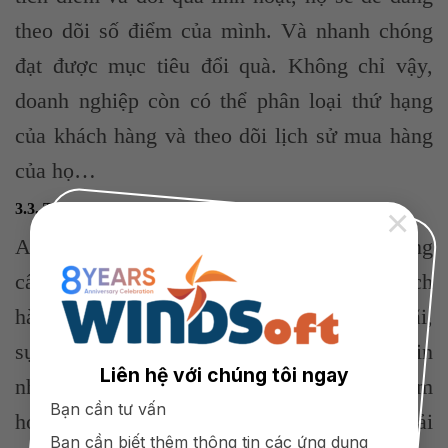
theo dõi số điểm của mình. Và nhanh chóng
đạt được mục tiêu đổi quà.
Không chỉ vậy,
doanh nghiệp còn có thể phân loại thứ hạng
của khách hàng và theo dõi lịch sử mua hàng
của họ…
3.3. Tính năng thông báo
×
App tích điểm có tính năng thông báo, cung
cấp những thông báo mới đến với từng khách
hàng như: các chương trình tích điểm, ưu đãi,
sự kiện đặc biệt… Giúp họ nhận thông tin
Liên hệ với chúng tôi ngay
nhanh chóng và không bỏ lỡ cơ hội tích điểm
Bạn cần tư vấn
hoặc bất kỳ ưu đãi nào. Qua đó, tạo ra một trải
Bạn cần biết thêm thông tin các ứng dụng