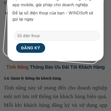
nghiệm tốt và làm khách hàng hài lòng hơn.
app mobile, giải pháp cho doanh nghiệp
Để lại số điện thoại của bạn - WINDSoft sẽ
gọi lại ngay
3.4. Quản lý thông tin khách hàng
Tính năng này sẽ mang đến cho doanh nghiệp
một nơi lưu trữ thông tin khách hàng hiệu quả.
Mỗi khi khách hàng đăng ký và sử dụng app