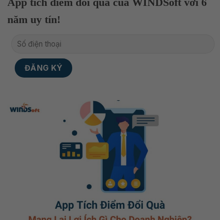
App tích điểm đổi quà của WINDSoft với 6
năm uy tín!