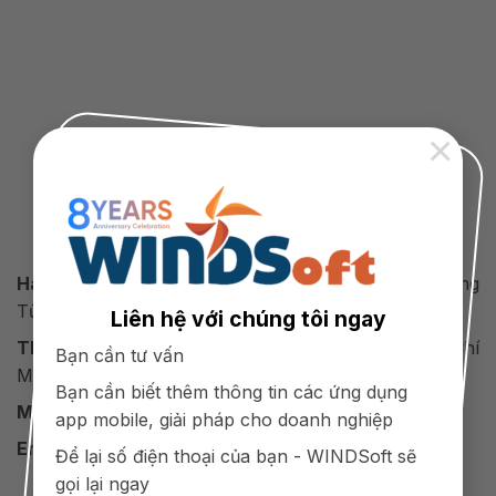
×
Công Ty Cổ Phần Công Nghệ WINDSoft Việt Nam
Hà Nội:
Tại06 - BT2A, KĐT Mễ Trì Thượng, Phường
Từ Liêm, Hà Nội
Liên hệ với chúng tôi ngay
TP.HCM:
Số 88 quốc lộ 13, Bình Thạnh, Tp. Hồ Chí
Bạn cần tư vấn
Minh
Bạn cần biết thêm thông tin các ứng dụng
Mobile:
098 154 9988
app mobile, giải pháp cho doanh nghiệp
Email:
support@winds.vn
Để lại số điện thoại của bạn - WINDSoft sẽ
gọi lại ngay