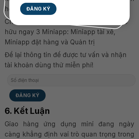
họ ở lại.
Chỉ từ 3 triệu đồng, doanh nghiệp đã sở
hữu ngay 3 Miniapp: Miniapp tài xế,
Miniapp đặt hàng và Quản trị
Để lại thông tin để được tư vấn và nhận
tài khoản dùng thử miễn phí!
6. Kết Luận
Giao hàng ứng dụng mini đang ngày
càng khẳng định vai trò quan trọng trong