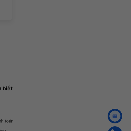
 biết
nh toán
ụng