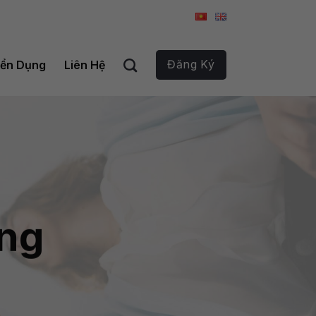
Đăng Ký
ển Dụng
Liên Hệ
àng