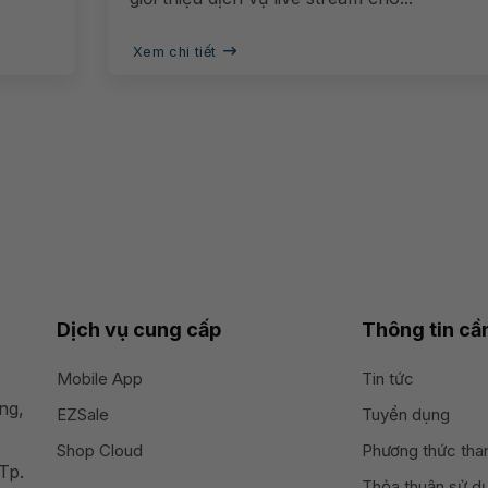
Xem chi tiết
Dịch vụ cung cấp
Thông tin cần
Mobile App
Tin tức
ng,
EZSale
Tuyển dụng
Shop Cloud
Phương thức tha
Tp.
Thỏa thuận sử d