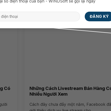
ại số điện thoại của bạn - WINDSoft sẽ gọi lại ngay
thương mại điện tử thì livestream...
Xem chi tiết
ng Có
Những Cách Livestream Bán Hàng C
Nhiều Người Xem
gười
Cách đây chưa đầy một năm, Facebook đ
giới thiệu dịch vụ live stream cho...