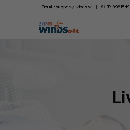
Skip
Email:
support@winds.vn
SĐT:
0981549
to
content
Li