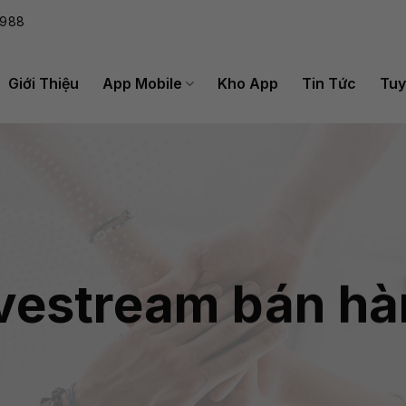
988
Giới Thiệu
App Mobile
Kho App
Tin Tức
Tuy
vestream bán h