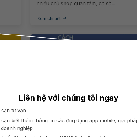
nhiều chủ shop quan tâm, cơ sở...
Xem chi tiết
Liên hệ với chúng tôi ngay
 cần tư vấn
ình
Những Bí Quyết Bán Hàng Livestrea
Hiệu Quả Mà Bạn Nên Thử
 cần biết thêm thông tin các ứng dụng app mobile, giải phá
 doanh nghiệp
tác
Với sự phát triển mạnh mẽ của các sàn