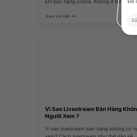
Để l
khi bán hàng online. Không ít lần...
Xem chi tiết
Vì Sao Livestream Bán Hàng Khô
Người Xem ?
Vì sao livestream bán hàng không có n
xem? Cách livestream như thế nào sẽ...