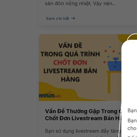
săn đón nồng nhiệt. Vậy nên...
Xem chi tiết
Bạn
Vấn Đề Thường Gặp Trong Quá Tr
Chốt Đơn Livestream Bán Hàng
Bạn
cho
Bạn sử dụng livestream đẩy tăng tương 