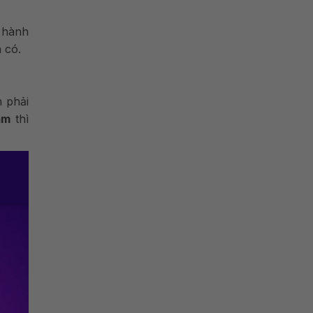
i hành
 có.
n phải
ẩm
thì