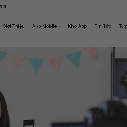
988
Giới Thiệu
App Mobile
Kho App
Tin Tức
Tuy