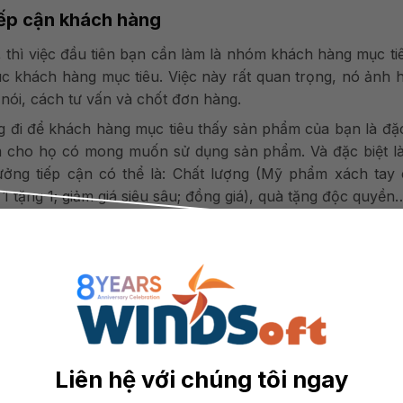
tiếp cận khách hàng
 thì việc đầu tiên bạn cần làm là nhóm khách hàng mục ti
c khách hàng mục tiêu. Việc này rất quan trọng, nó ảnh
 nói, cách tư vấn và chốt đơn hàng.
 đi để khách hàng mục tiêu thấy sản phẩm của bạn là đặc
m cho họ có mong muốn sử dụng sản phẩm. Và đặc biệt là
ởng tiếp cận có thể là: Chất lượng (Mỹ phẩm xách tay 
 tặng 1; giảm giá siêu sâu; đồng giá), quà tặng độc quyền
hể
ổi livestream, livestream có 2 loại: bán hàng và thu hút
ảo yếu tố xuất xứ, công dụng, thành phần, hướng dẫn sử
 em luôn yêu cầu cao về nguồn gốc xuất xứ và tính năn
Liên hệ với chúng tôi ngay
ãy luôn đặt ra câu hỏi khách hàng họ đang quan tâm điều