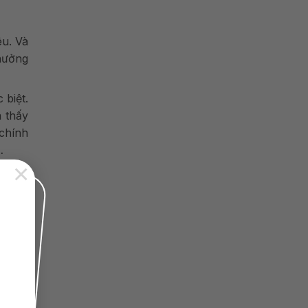
êu. Và
 hưởng
 biệt.
 thấy
chính
…
×
 khách
 dụng
g sản
 gì để