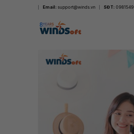
Skip
Email:
support@winds.vn
SĐT:
0981549
to
content