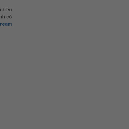
nhiều
anh có
tream