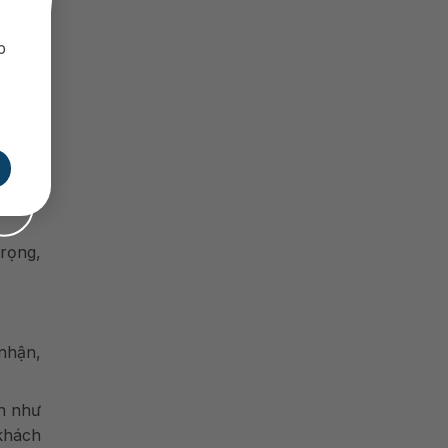
tư vấn
p
uẩn bị
ời xem
ệc làm
rọng,
nhận,
h như
 khách