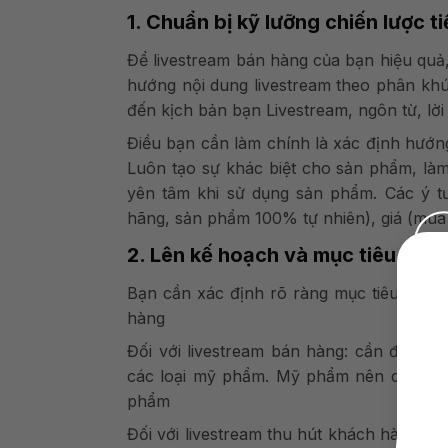
1. Chuẩn bị kỹ lưỡng chiến lược 
Để livestream bán hàng của bạn hiệu quả,
hướng nội dung livestream theo phân khú
đến kịch bản bạn Livestream, ngôn từ, lời
Điều bạn cần làm chính là xác định hướng
Luôn tạo sự khác biệt cho sản phẩm, là
yên tâm khi sử dụng sản phẩm. Các ý tư
hãng, sản phẩm 100% tự nhiên), giá (mua 1
2. Lên kế hoạch và mục tiêu cụ t
Bạn cần xác định rõ ràng mục tiêu của bu
hàng
Đối với livestream bán hàng: cần đảm b
các loại mỹ phẩm. Mỹ phẩm nên các chị
phẩm
Đối với livestream thu hút khách hàng: H