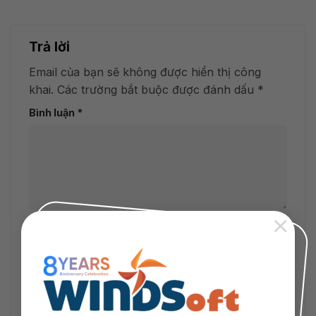
Trả lời
Email của bạn sẽ không được hiển thị công
khai.
Các trường bắt buộc được đánh dấu
*
Bình luận
*
×
Tên
*
Email
*