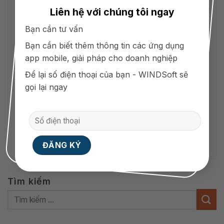
Liên hệ với chúng tôi ngay
Bạn cần tư vấn
Trang web
Bạn cần biết thêm thông tin các ứng dụng
app mobile, giải pháp cho doanh nghiệp
Để lại số điện thoại của bạn - WINDSoft sẽ
gọi lại ngay
Lưu tên của tôi, email, và trang web trong
trình duyệt này cho lần bình luận kế tiếp của tôi.
Tìm kiếm