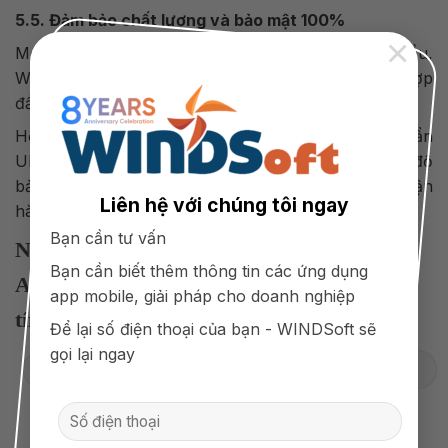
5.5. Đảm bảo chất lượng và bảo mật 100%
×
Mọi quy trình, nghiệp vụ mà doanh nghiệp yêu cầu,
WINDSoft sẽ đưa ra những giải pháp tối ưu. Tích hợp
đầy đủ các tính năng hữu ích trên app bán hàng.
Hơn hết, WINDSoft đảm bảo giao diện đẹp mắt, chuẩn
UI/UX, tốc độ xử lý tối ưu. Cam kết 100% về mức độ
bảo mật thông tin của khách hàng và khả năng vận
Liên hệ với chúng tôi ngay
hành ứng dụng.
Bạn cần tư vấn
Nhận tư vấn miễn phí về giải pháp thiết kế
Bạn cần biết thêm thông tin các ứng dụng
App Mobile của WINDSoft với 6 năm uy
app mobile, giải pháp cho doanh nghiệp
tín!
Để lại số điện thoại của bạn - WINDSoft sẽ
gọi lại ngay