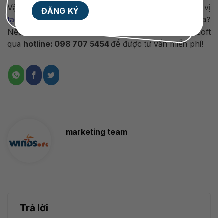
Vậy doanh nghiệp của bạn đã tìm kiếm được đơn vị
tạo app bán hàng
chuyên nghiệp và uy tín hay chưa?
Nếu chưa đừng ngần ngại liên hệ ngay cho WINDSoft
qua
hotline: 098 707 5454
để được tư vấn miễn phí!
marketing team
Trả lời