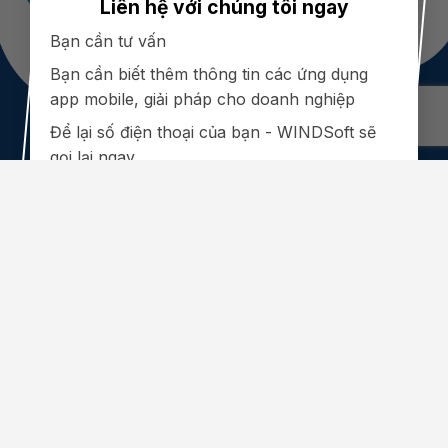
Liên hệ với chúng tôi ngay
Bạn cần tư vấn
Bạn cần biết thêm thông tin các ứng dụng
app mobile, giải pháp cho doanh nghiệp
Để lại số điện thoại của bạn - WINDSoft sẽ
Copyright 2026 © WINDSoft. All Rights Reserved
gọi lại ngay