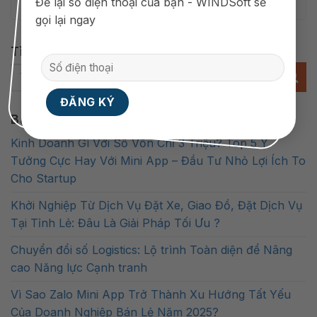
Để lại số điện thoại của bạn - WINDSoft sẽ
gọi lại ngay
Tìm kiếm
Bài viết mới
Kinh Doanh Gì Với Số Vốn Chỉ 3 Triệu? Top 5 Ý
Tưởng Cực Hay Với Mini App – Đầu Tư Nhỏ Lợi Ích To
Cho Startup
Khởi Nghiệp Từ Dịch Vụ Đặt Xe, Giao Đồ, Đặt Dịch Vụ
Tại Tỉnh Lẻ: Đâu Là Giải Pháp Tối Ưu ?
Chuyển đổi số Logistics: Lộ trình Toàn diện để Nâng
cao Năng lực Cạnh tranh
Vì Sao Zalo Mini App Trở Thành Xu Hướng Tất Yếu
Của Doanh Nghiệp Bán Lẻ Năm 2025?