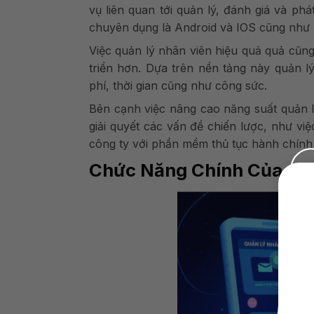
vụ liên quan tới quản lý, đánh giá và ph
chuyên dụng là Android và IOS cũng như 
Việc quản lý nhân viên hiệu quả quả cũn
triển hơn. Dựa trên nền tảng này quản lý
phí, thời gian cũng như công sức.
Bên cạnh việc nâng cao năng suất quản 
giải quyết các vấn đề chiến lược, như vi
công ty với phần mềm thủ tục hành chính
Chức Năng Chính Của Ap