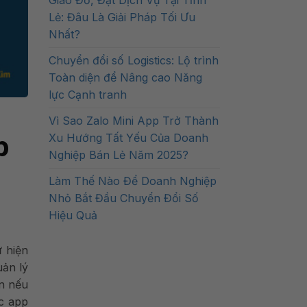
Giao Đồ, Đặt Dịch Vụ Tại Tỉnh
Lẻ: Đâu Là Giải Pháp Tối Ưu
Nhất?
Chuyển đổi số Logistics: Lộ trình
Toàn diện để Nâng cao Năng
lực Cạnh tranh
Vì Sao Zalo Mini App Trở Thành
p
Xu Hướng Tất Yếu Của Doanh
Nghiệp Bán Lẻ Năm 2025?
Làm Thế Nào Để Doanh Nghiệp
Nhỏ Bắt Đầu Chuyển Đổi Số
Hiệu Quả
ư hiện
ản lý
ớn nếu
ác app