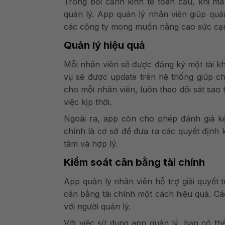
Trong bối cảnh kinh tế toàn cầu, khi m
quản lý. App quản lý nhân viên giúp quả
các công ty mong muốn nâng cao sức cạnh 
Quản lý hiệu quả
Mỗi nhân viên sẽ được đăng ký một tài k
vụ sẽ được update trên hệ thống giúp ch
cho mỗi nhân viên, luôn theo dõi sát sao
việc kịp thời.
Ngoài ra, app còn cho phép đánh giá kế
chính là cơ sở để đưa ra các quyết định
tâm và hợp lý.
Kiểm soát cân bằng tài chính
App quản lý nhân viên
hỗ trợ giải quyết 
cân bằng tài chính một cách hiệu quả. C
với người quản lý.
Với việc sử dụng app quản lý, bạn có thể 