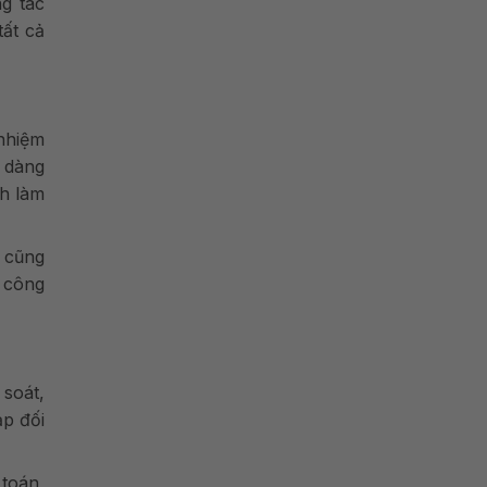
g tác
tất cả
 nhiệm
ễ dàng
nh làm
 cũng
h công
 soát,
ạp đối
 toán,