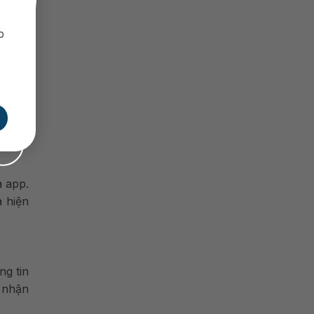
p
a app.
à hiện
ng tin
p nhận