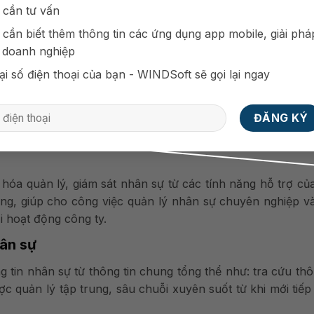
 cần tư vấn
 cần biết thêm thông tin các ứng dụng app mobile, giải phá
 doanh nghiệp
ại số điện thoại của bạn - WINDSoft sẽ gọi lại ngay
hóa quản lý, giám sát nhân sự từ các tính năng
hỗ trợ củ
ụng, giúp cho công việc quản lý nhân sự chuyên nghiệp v
 hoạt động công ty.
hân sự
 tin nhân sự từ thông tin chung tổng thể
như: tra cứu thô
ợc quản lý tập trung, sâu chuỗi xuyên suốt từ khi mới tiế