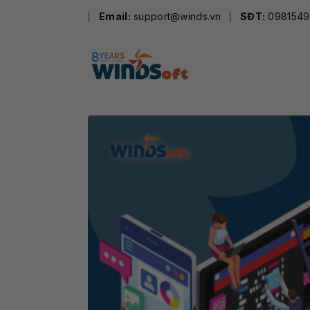
Skip
Email:
support@winds.vn
SĐT:
0981549
to
content