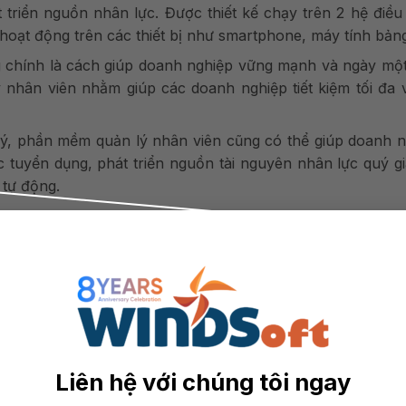
át triển nguồn nhân lực. Được thiết kế chạy trên 2 hệ điề
hoạt động trên các thiết bị như smartphone, máy tính bả
g chính là cách giúp doanh nghiệp vững mạnh và ngày mộ
 nhân viên nhằm giúp các doanh nghiệp tiết kiệm tối đa 
lý, phần mềm quản lý nhân viên cũng có thể giúp doanh n
ệc tuyển dụng, phát triển nguồn tài nguyên nhân lực quý g
 tự động.
p Quản Lý Nhân Viên
Liên hệ với chúng tôi ngay