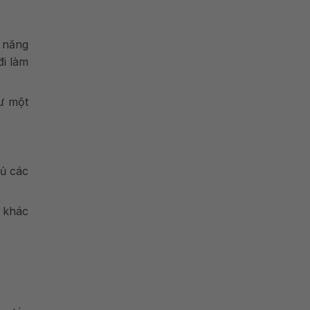
 năng
đi làm
hư một
đủ các
ù khác