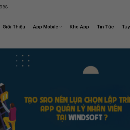
988
Giới Thiệu
App Mobile
Kho App
Tin Tức
Tuy