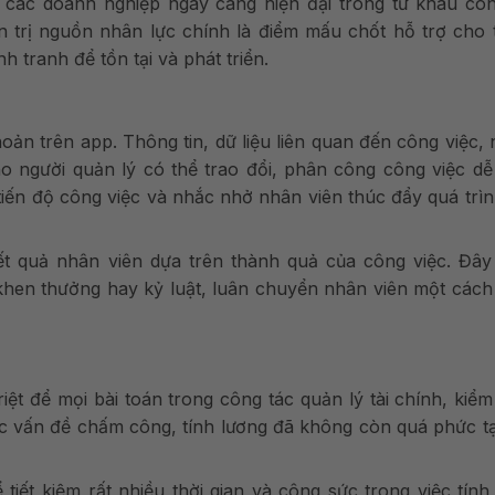
à các doanh nghiệp
ngày càng hiện đại trong từ khâu côn
n trị nguồn nhân lực chính là điểm mấu chốt hỗ trợ cho 
tranh để tồn tại và phát triển.
hoản trên app.
Thông tin, dữ liệu liên quan đến công việc,
o người quản lý có thể trao đổi, phân công công việc d
 tiến độ công việc và nhắc nhở nhân viên thúc đẩy quá trì
t quả nhân viên dựa trên thành quả của công việc. Đây
 khen thưởng hay kỷ luật, luân chuyển nhân viên một các
triệt để mọi bài toán trong công tác quản lý tài chính, kiểm
ác vấn đề chấm công, tính lương đã không còn quá phức t
tiết kiệm rất nhiều thời gian và công sức trong việc tính