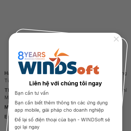
×
Công Ty Cổ Phần Công Nghệ WINDSoft Việt Nam
Hà Nội:
Tại06 - BT2A, KĐT Mễ Trì Thượng, Phường
Từ Liêm, Hà Nội
Liên hệ với chúng tôi ngay
TP.HCM:
Số 88 quốc lộ 13, Bình Thạnh, Tp. Hồ Chí
Bạn cần tư vấn
Minh
Bạn cần biết thêm thông tin các ứng dụng
Mobile:
098 154 9988
app mobile, giải pháp cho doanh nghiệp
Email:
support@winds.vn
Để lại số điện thoại của bạn - WINDSoft sẽ
gọi lại ngay