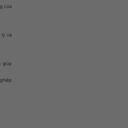
ng của
 lý và
 giúp
nghiệp