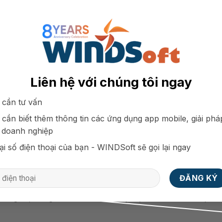
Liên hệ với chúng tôi ngay
 cần tư vấn
 cần biết thêm thông tin các ứng dụng app mobile, giải phá
 doanh nghiệp
ả Nhanh Hơn
ại số điện thoại của bạn - WINDSoft sẽ gọi lại ngay
ác hệ điều hành khác, IOS phát triển ứng dụng nhanh hơ
ác ứng dụng IOS mất ít hơn 30-40% thời gian so với phát
thời gian, cũng như tối ưu hóa hiệu quả cho các sản phẩ