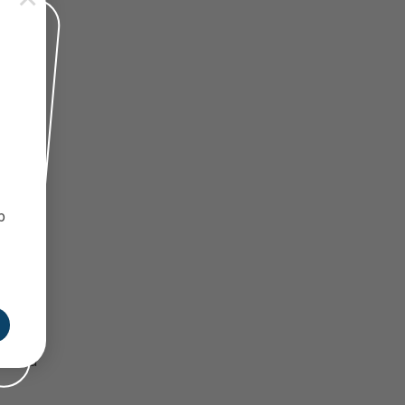
p
n, dễ
 triển
m của