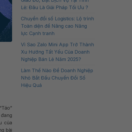
Giao Đồ, Đặt Dịch Vụ Tại Tỉnh
Lẻ: Đâu Là Giải Pháp Tối Ưu ?
Chuyển đổi số Logistics: Lộ trình
Toàn diện để Nâng cao Năng
lực Cạnh tranh
Vì Sao Zalo Mini App Trở Thành
Xu Hướng Tất Yếu Của Doanh
Nghiệp Bán Lẻ Năm 2025?
Làm Thế Nào Để Doanh Nghiệp
Nhỏ Bắt Đầu Chuyển Đổi Số
Hiệu Quả
 “Táo”
 đang
u của
ng bài