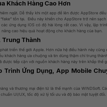
Của Khách Hàng Cao Hơn
hiêm ngặt. Dễ thấy khi một app để lên được AppStore đều
fake” tồn tại. Điều này khiến cho AppStore trở nên sạch
 các ứng dụng IOS có độ hài lòng rất cao. Vì vậy, lập trì
n nâng cao hiệu quả hoạt động cho khách hàng của bạn.
, Trung Thành
phát triển thế giới Apple. Hơn nữa hệ điều hành này cũng
hiều khách hàng ưa chuộng và tin dùng thậm chí trung thàn
ã được tiếp cận với nguồn khách hàng này trên khắp thế gi
ập Trình Ứng Dụng, App Mobile Chu
hàng và thương mại điện tử là thế mạnh của WINDSoft. C
chuẩn UI/UX, tốc độ xử lý tối ưu và độ bảo mật tuyệt đối.