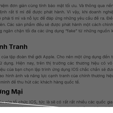
nghiệm đơn giản cùng tính bảo mật tối ưu. Và thông qua nề
nh rất tỉ mỉ để được phát hành. Vì vậy, khi doanh nghiệ
ẽ phải tỉ mỉ và nỗ lực để đáp ứng những yêu cầu đề ra. Đi
 viên. Các sản phẩm đều sẽ được phát hành một cách chỉn
ũng ngăn chặn tối đa các ứng dụng “fake” từ những nguồn
ạnh Tranh
ái của tập đoàn thế giới Apple. Cho nên một ứng dụng đến 
ử dụng. Hiện nay, trên thị trường các thương hiệu có vô
ệu của bạn chọn lập trình ứng dụng IOS chắc chắn sẽ đư
cao hình ảnh và năng lực cạnh tranh của chính thương hiệ
a mình để thu hút các khách hàng quốc tế.
ơng Mại
iên của tổ chức IOS, tức là sẽ có rất rất nhiều các quốc gi
o doanh nghiệp được hội nhập, giao lưu và công nhận nhữ