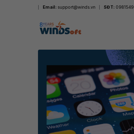
Skip
Email:
support@winds.vn
SĐT:
0981549
to
content