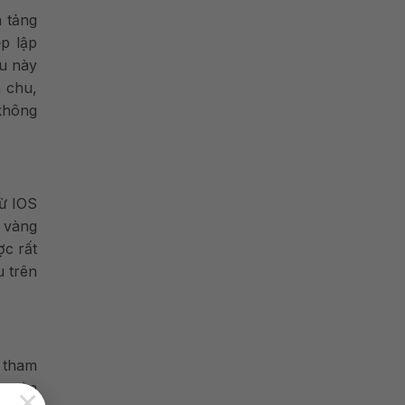
n tảng
p lập
ều này
h chu,
 không
từ IOS
 vàng
ợc rất
u trên
a tham
ng sản
×