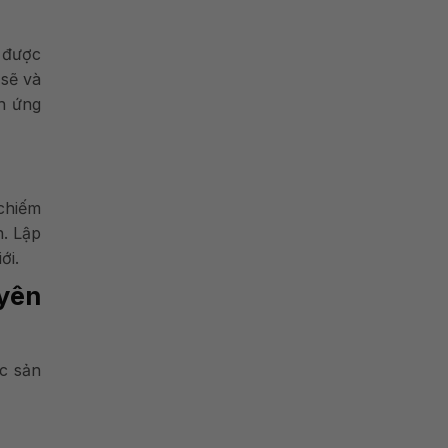
 được
 sẽ và
nh ứng
 chiếm
h. Lập
ới.
yên
ác sản