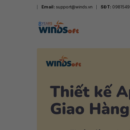
Skip
Email:
support@winds.vn
SĐT:
0981549
to
content