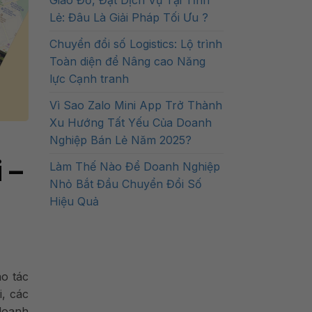
Giao Đồ, Đặt Dịch Vụ Tại Tỉnh
Lẻ: Đâu Là Giải Pháp Tối Ưu ?
Chuyển đổi số Logistics: Lộ trình
Toàn diện để Nâng cao Năng
lực Cạnh tranh
Vì Sao Zalo Mini App Trở Thành
Xu Hướng Tất Yếu Của Doanh
Nghiệp Bán Lẻ Năm 2025?
 –
Làm Thế Nào Để Doanh Nghiệp
Nhỏ Bắt Đầu Chuyển Đổi Số
Hiệu Quả
ao tác
i, các
 doanh