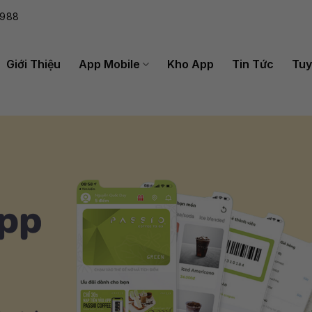
988
Giới Thiệu
App Mobile
Kho App
Tin Tức
Tuy