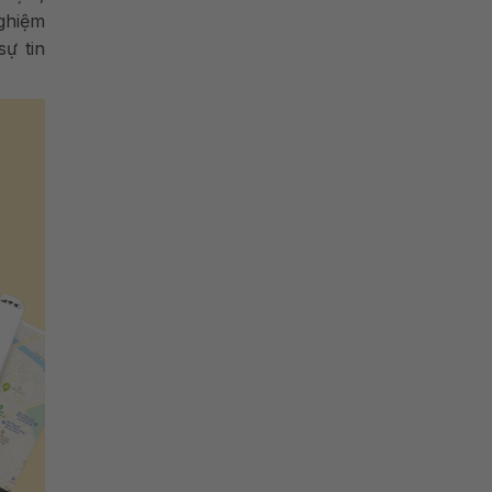
ghiệm
ự tin