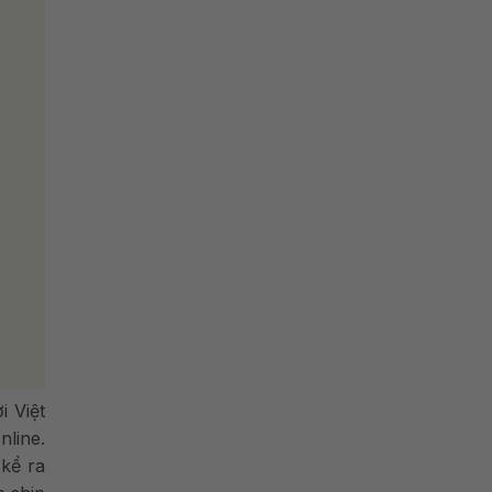
i Việt
line.
kể ra