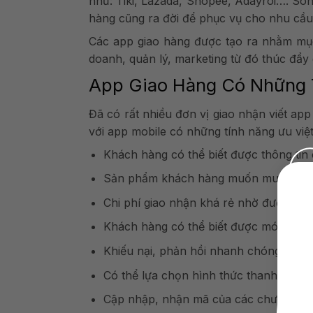
như: Tiki, Lazada, Shopee, Adayroi…. Son
hàng cũng ra đời để phục vụ cho nhu cầ
Các app giao hàng được tạo ra nhằm mục
doanh, quản lý, marketing từ đó thúc đẩy
App Giao Hàng Có Những 
Đã có rất nhiều đơn vị giao nhận viết ap
với app mobile có những tính năng ưu việt
Khách hàng có thể biết được thông tin 
Sản phẩm khách hàng muốn mua sẽ hiển
Chi phí giao nhận khá rẻ nhờ được tí
Khách hàng có thể biết được món hàng
Khiếu nại, phản hồi nhanh chóng
Có thể lựa chọn hình thức thanh toán
Cập nhập, nhận mã của các chương trì