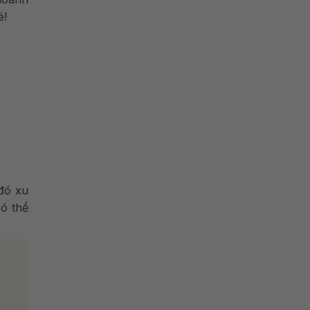
é!
 đó xu
có thể