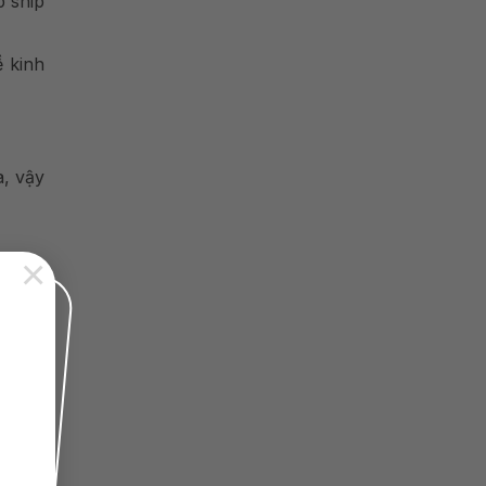
p ship
 kinh
a, vậy
×