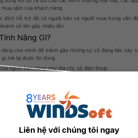
g song với sự ra đời của các kênh thương mại này, các ap
u mua sắm của khách hàng.
 đích hỗ trợ tất cả người bán và người mua trong vấn đề
 doanh số lên gấp nhiều lần.
Tính Năng Gì?
p riêng cho mình để tránh gặp những sự cố đáng tiếc xảy r
 gì mà lại được tin dùng
của người bán hàng như địa chỉ, số điện thoại
 thị đầy đủ như size, màu sắc, kích cỡ…
nh toán sẵn dựa vào số km của cung đường
 của mình đang được vận chuyển tới đâu
Liên hệ với chúng tôi ngay
nh khuyến mãi, giảm giá nhanh hơn.