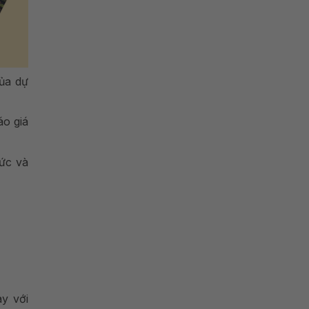
của dự
áo giá
ức và
ay với