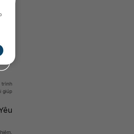
p
uẩn bị
hưa.
ơn thế
 trình
i giúp
Yêu
hiệm,