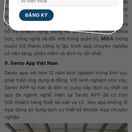
và đang trở thành người bạn đồng hành không thể
thiếu của cộng đồng doanh nghiệp cũng như khối cơ
quan nhà nước, cá nhân. Với 5 văn phòng đại diện, 1
trung tâm phát triển phần mềm, 1 trung tâm tư vấn và
hỗ trợ khách hàng.
Bằng nỗ lực sáng tạo trong khoa
học, công nghệ và đổi mới trong quản trị,
MISA
mong
muốn trở thành công ty lập trình app chuyên nghiệp
có nền tảng, phần mềm và dịch vụ tốt nhất.
9. Sento App Việt Nam
Sento app với hơn 12 năm kinh nghiệm trong lĩnh vực
phát triển ứng dụng di động. Với kinh nghiệm như vậy,
Sento APP tự hào là đơn vị cung cấp dịch vụ thiết kế
app đa ngành nghề. Hiện tại Sento APP đã có hơn
500 Khách hàng thiết kế mới và có kho app khổng lồ
App đang sử dụng dịch vụ thiết kế Mobile App chuyên
nghiệp