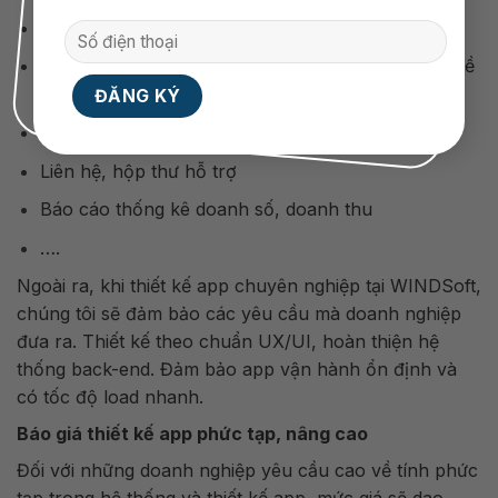
Hồ sơ khách hàng/người dùng.
Danh mục sản phẩm/dịch vụ và thông tin chi tiết về
nó
Trang thanh toán
Liên hệ, hộp thư hỗ trợ
Báo cáo thống kê doanh số, doanh thu
….
Ngoài ra, khi thiết kế app chuyên nghiệp tại WINDSoft,
chúng tôi sẽ đảm bảo các yêu cầu mà doanh nghiệp
đưa ra. Thiết kế theo chuẩn UX/UI, hoàn thiện hệ
thống back-end. Đảm bảo app vận hành ổn định và
có tốc độ load nhanh.
Báo giá thiết kế app phức tạp, nâng cao
Đối với những doanh nghiệp yêu cầu cao về tính phức