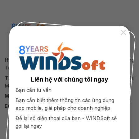
×
Công Ty Cổ Phần Công Nghệ WINDSoft Việt Nam
Hà Nội:
Tại06 - BT2A, KĐT Mễ Trì Thượng, Phường
Từ Liêm, Hà Nội
TP.HCM:
Số 88 quốc lộ 13, Bình Thạnh, Tp. Hồ Chí
Liên hệ với chúng tôi ngay
Minh
Bạn cần tư vấn
Mobile:
098 154 9988
Bạn cần biết thêm thông tin các ứng dụng
Email:
support@winds.vn
app mobile, giải pháp cho doanh nghiệp
Để lại số điện thoại của bạn - WINDSoft sẽ
gọi lại ngay