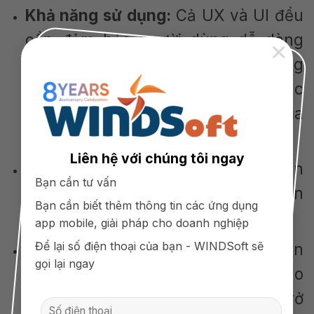
Khả năng sử dụng:
Cả UX và UI đều
cần đảm bảo người dùng dễ dàng
×
tìm thấy thông tin họ cần, dễ dàng
thực hiện thao tác mua hàng, hoặc
tương tác với website, app của
doanh nghiệp.
Liên hệ với chúng tôi ngay
Khả năng tiếp cận:
UX và UI cần
Bạn cần tư vấn
đảm bảo khả năng tiếp cận của sản
Bạn cần biết thêm thông tin các ứng dụng
phẩm/dịch vụ cho tất cả mọi người.
app mobile, giải pháp cho doanh nghiệp
Để lại số điện thoại của bạn - WINDSoft sẽ
Khả năng hài lòng:
UX và UI cần
gọi lại ngay
mang lại trải nghiệm hài lòng cho
người dùng. Và giúp người dùng trở