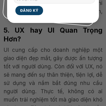
thành khách hàng trung thành khi
doanh nghiệp tạo lòng tin, uy tín,
nâng cao trải nghiệm khách hàng.
5. UX hay UI Quan Trọng
Hơn?
UI cung cấp cho doanh nghiệp một
giao diện đẹp mắt, gây được ấn tượng
tốt với người dùng. Còn đối với UX, nó
sẽ mang đến sự thân thiện, tiện lợi, dễ
sử dụng và nắm bắt đúng nhu cầu
người dùng. Thực tế, không có ai
muốn trải nghiệm tốt mà giao diện khó