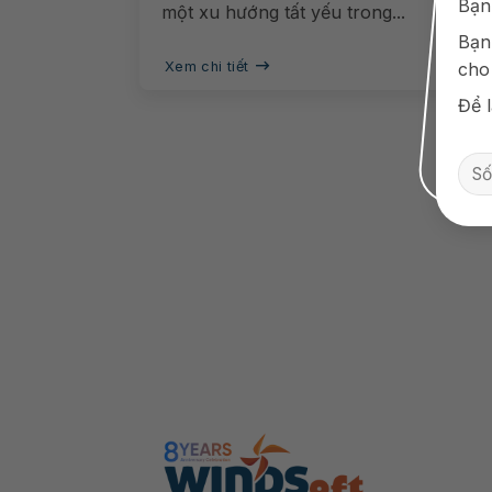
Bạn
một xu hướng tất yếu trong...
Bạn
Xem chi tiết
cho
Để l