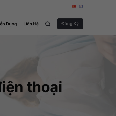
Đăng Ký
ển Dụng
Liên Hệ
iện thoại