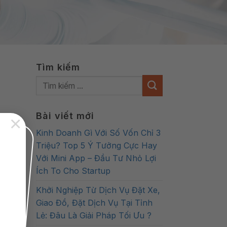
Tìm kiếm
Bài viết mới
×
Kinh Doanh Gì Với Số Vốn Chỉ 3
Triệu? Top 5 Ý Tưởng Cực Hay
Với Mini App – Đầu Tư Nhỏ Lợi
Ích To Cho Startup
Khởi Nghiệp Từ Dịch Vụ Đặt Xe,
Giao Đồ, Đặt Dịch Vụ Tại Tỉnh
Lẻ: Đâu Là Giải Pháp Tối Ưu ?