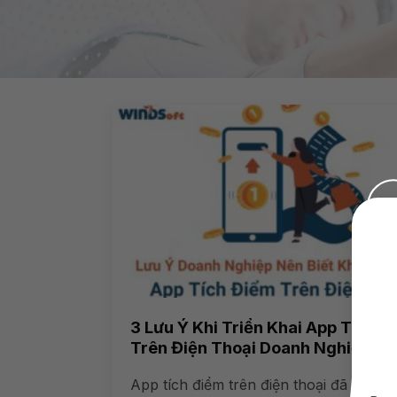
3 Lưu Ý Khi Triển Khai App Tích Đ
Trên Điện Thoại Doanh Nghiệp Nê
App tích điểm trên điện thoại đã trở th