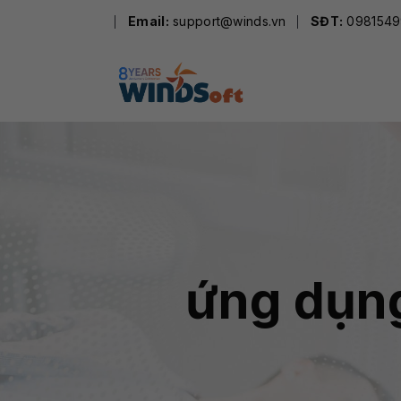
Skip
Email:
support@winds.vn
SĐT:
0981549
to
content
ứng dụng