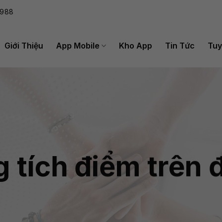
988
Giới Thiệu
App Mobile
Kho App
Tin Tức
Tuy
 tích điểm trên đ