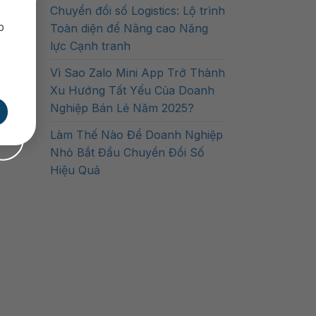
Chuyển đổi số Logistics: Lộ trình
p
Toàn diện để Nâng cao Năng
lực Cạnh tranh
Vì Sao Zalo Mini App Trở Thành
Xu Hướng Tất Yếu Của Doanh
Nghiệp Bán Lẻ Năm 2025?
Làm Thế Nào Để Doanh Nghiệp
Nhỏ Bắt Đầu Chuyển Đổi Số
Hiệu Quả