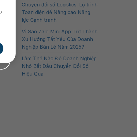
Chuyển đổi số Logistics: Lộ trình
p
Toàn diện để Nâng cao Năng
lực Cạnh tranh
Vì Sao Zalo Mini App Trở Thành
Xu Hướng Tất Yếu Của Doanh
Nghiệp Bán Lẻ Năm 2025?
Làm Thế Nào Để Doanh Nghiệp
Nhỏ Bắt Đầu Chuyển Đổi Số
Hiệu Quả