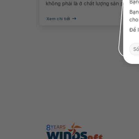
Bạn
không phải là ở chất lượng sản phẩm...
Bạn
Xem chi tiết
cho
Để l