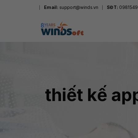
Skip
Email:
support@winds.vn
SĐT:
0981549
to
content
thiết kế a