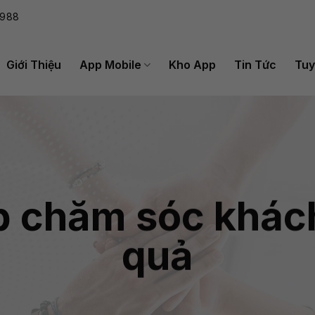
988
Giới Thiệu
App Mobile
Kho App
Tin Tức
Tuy
pp chăm sóc khác
quả