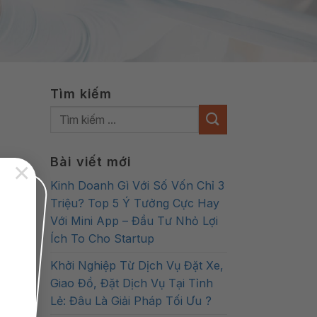
Tìm kiếm
Bài viết mới
×
Kinh Doanh Gì Với Số Vốn Chỉ 3
Triệu? Top 5 Ý Tưởng Cực Hay
Với Mini App – Đầu Tư Nhỏ Lợi
Ích To Cho Startup
Khởi Nghiệp Từ Dịch Vụ Đặt Xe,
Giao Đồ, Đặt Dịch Vụ Tại Tỉnh
Lẻ: Đâu Là Giải Pháp Tối Ưu ?