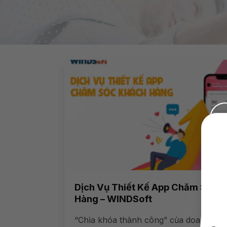
Dịch Vụ Thiết Kế App Chăm Sóc 
Hàng – WINDSoft
“Chìa khóa thành công” của doanh ngh