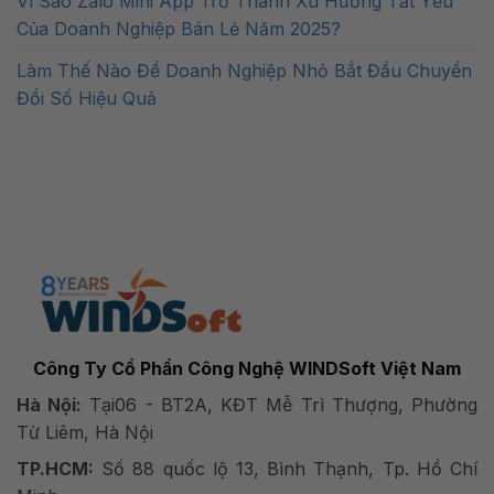
Vì Sao Zalo Mini App Trở Thành Xu Hướng Tất Yếu
Của Doanh Nghiệp Bán Lẻ Năm 2025?
Làm Thế Nào Để Doanh Nghiệp Nhỏ Bắt Đầu Chuyển
Đổi Số Hiệu Quả
Công Ty Cổ Phần Công Nghệ WINDSoft Việt Nam
Hà Nội:
Tại06 - BT2A, KĐT Mễ Trì Thượng, Phường
Từ Liêm, Hà Nội
TP.HCM:
Số 88 quốc lộ 13, Bình Thạnh, Tp. Hồ Chí