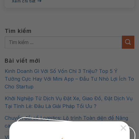
Xem chi tiết
Tìm kiếm
Bài viết mới
Kinh Doanh Gì Với Số Vốn Chỉ 3 Triệu? Top 5 Ý
Tưởng Cực Hay Với Mini App – Đầu Tư Nhỏ Lợi Ích To
Cho Startup
Khởi Nghiệp Từ Dịch Vụ Đặt Xe, Giao Đồ, Đặt Dịch Vụ
Tại Tỉnh Lẻ: Đâu Là Giải Pháp Tối Ưu ?
Chuyển đổi số Logistics: Lộ trình Toàn diện để Nâng
×
cao Năng lực Cạnh tranh
Vì Sao Zalo Mini App Trở Thành Xu Hướng Tất Yếu