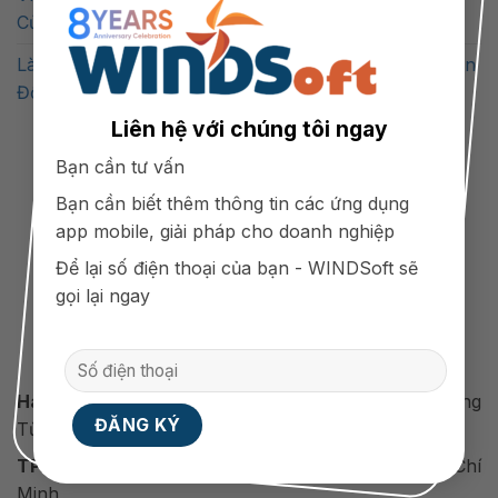
Của Doanh Nghiệp Bán Lẻ Năm 2025?
Làm Thế Nào Để Doanh Nghiệp Nhỏ Bắt Đầu Chuyển
Đổi Số Hiệu Quả
Liên hệ với chúng tôi ngay
Bạn cần tư vấn
Bạn cần biết thêm thông tin các ứng dụng
app mobile, giải pháp cho doanh nghiệp
Để lại số điện thoại của bạn - WINDSoft sẽ
gọi lại ngay
Công Ty Cổ Phần Công Nghệ WINDSoft Việt Nam
Hà Nội:
Tại06 - BT2A, KĐT Mễ Trì Thượng, Phường
Từ Liêm, Hà Nội
TP.HCM:
Số 88 quốc lộ 13, Bình Thạnh, Tp. Hồ Chí
Minh