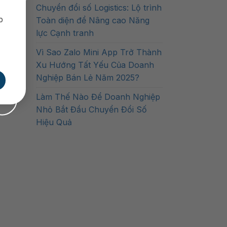
Chuyển đổi số Logistics: Lộ trình
p
Toàn diện để Nâng cao Năng
lực Cạnh tranh
Vì Sao Zalo Mini App Trở Thành
Xu Hướng Tất Yếu Của Doanh
Nghiệp Bán Lẻ Năm 2025?
Làm Thế Nào Để Doanh Nghiệp
Nhỏ Bắt Đầu Chuyển Đổi Số
Hiệu Quả