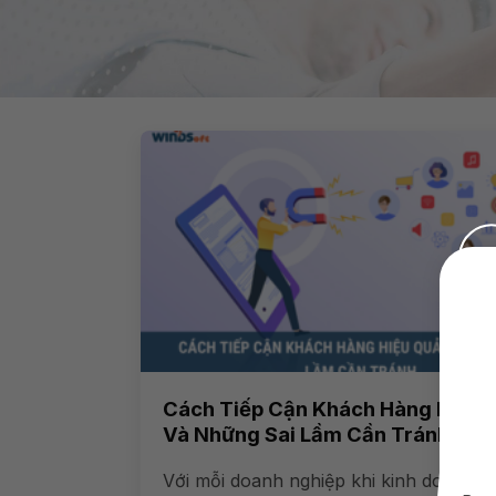
Cách Tiếp Cận Khách Hàng Hiệu 
Và Những Sai Lầm Cần Tránh
Với mỗi doanh nghiệp khi kinh doanh th