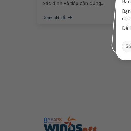
Bạn
xác định và tiếp cận đúng...
Bạn
Xem chi tiết
cho
Để l