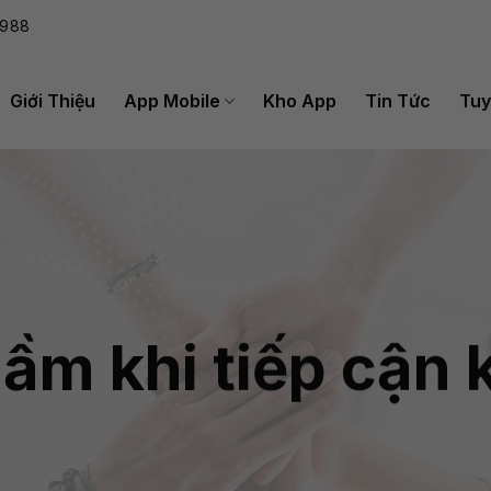
988
Giới Thiệu
App Mobile
Kho App
Tin Tức
Tuy
lầm khi tiếp cận