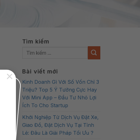
Tìm kiếm
Bài viết mới
×
Kinh Doanh Gì Với Số Vốn Chỉ 3
Triệu? Top 5 Ý Tưởng Cực Hay
Với Mini App – Đầu Tư Nhỏ Lợi
Ích To Cho Startup
Khởi Nghiệp Từ Dịch Vụ Đặt Xe,
Giao Đồ, Đặt Dịch Vụ Tại Tỉnh
Lẻ: Đâu Là Giải Pháp Tối Ưu ?