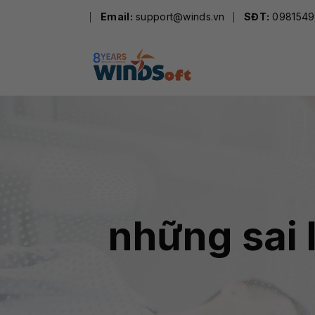
Skip
Email:
support@winds.vn
SĐT:
0981549
to
content
những sai 