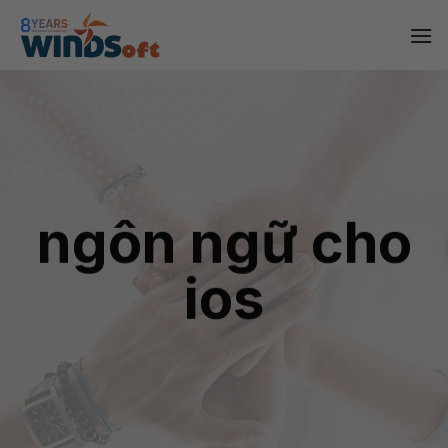
Skip
to
content
ngôn ngữ cho
ios