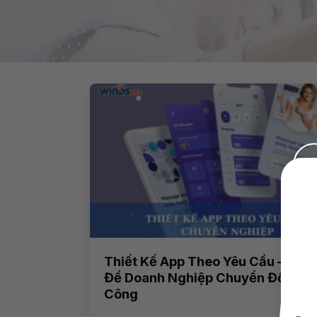
Thiết Kế App Theo Yêu Cầu – Giải
Để Doanh Nghiệp Chuyển Đổi Số 
Công