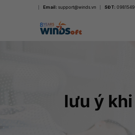
Skip
Email:
support@winds.vn
SĐT:
0981549
to
content
lưu ý kh