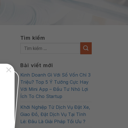
Tìm kiếm
Bài viết mới
×
Kinh Doanh Gì Với Số Vốn Chỉ 3
Triệu? Top 5 Ý Tưởng Cực Hay
Với Mini App – Đầu Tư Nhỏ Lợi
Ích To Cho Startup
Khởi Nghiệp Từ Dịch Vụ Đặt Xe,
Giao Đồ, Đặt Dịch Vụ Tại Tỉnh
Lẻ: Đâu Là Giải Pháp Tối Ưu ?