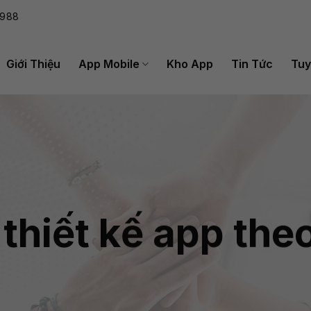
988
Giới Thiệu
App Mobile
Kho App
Tin Tức
Tuy
i thiết kế app the