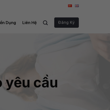
Đăng Ký
ển Dụng
Liên Hệ
o yêu cầu