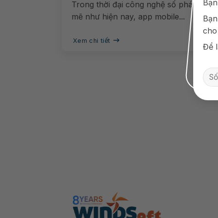
Bạn
Trong thời đại công nghệ số phát triể
mẽ như hiện nay, app mobile...
Bạn
cho
Xem chi tiết
Để l