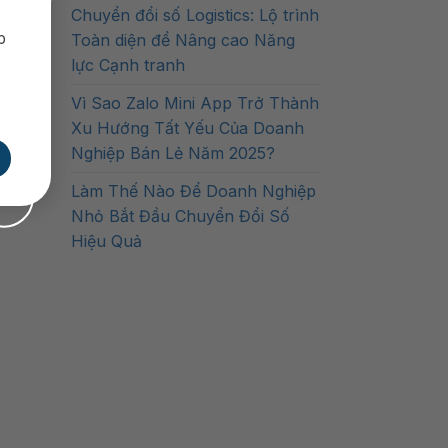
Chuyển đổi số Logistics: Lộ trình
p
Toàn diện để Nâng cao Năng
lực Cạnh tranh
Vì Sao Zalo Mini App Trở Thành
Xu Hướng Tất Yếu Của Doanh
Nghiệp Bán Lẻ Năm 2025?
Làm Thế Nào Để Doanh Nghiệp
Nhỏ Bắt Đầu Chuyển Đổi Số
Hiệu Quả