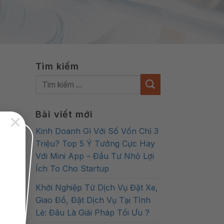
Tìm kiếm
Bài viết mới
×
Kinh Doanh Gì Với Số Vốn Chỉ 3
Triệu? Top 5 Ý Tưởng Cực Hay
Với Mini App – Đầu Tư Nhỏ Lợi
Ích To Cho Startup
Khởi Nghiệp Từ Dịch Vụ Đặt Xe,
Giao Đồ, Đặt Dịch Vụ Tại Tỉnh
Lẻ: Đâu Là Giải Pháp Tối Ưu ?