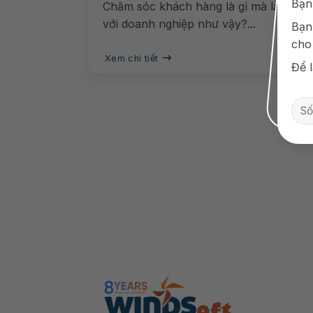
Bạn
Chăm sóc khách hàng là gì mà lại quan
với doanh nghiệp như vậy?...
Bạn
cho
Xem chi tiết
Để l