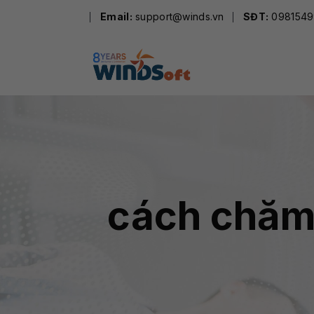
Skip
Email:
support@winds.vn
SĐT:
0981549
to
content
cách chăm