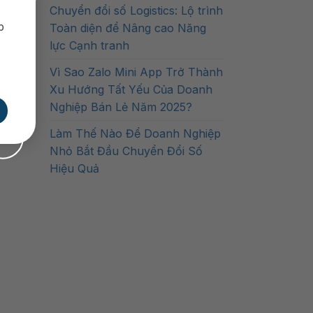
Chuyển đổi số Logistics: Lộ trình
p
Toàn diện để Nâng cao Năng
lực Cạnh tranh
Vì Sao Zalo Mini App Trở Thành
Xu Hướng Tất Yếu Của Doanh
Nghiệp Bán Lẻ Năm 2025?
Làm Thế Nào Để Doanh Nghiệp
Nhỏ Bắt Đầu Chuyển Đổi Số
Hiệu Quả