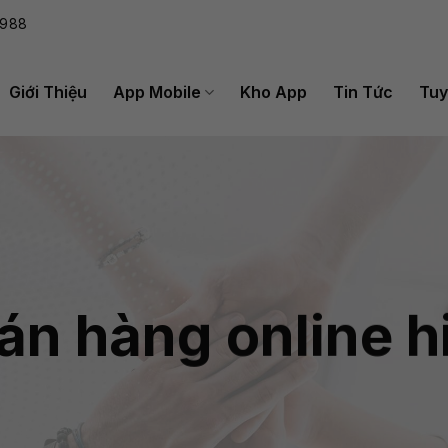
988
Giới Thiệu
App Mobile
Kho App
Tin Tức
Tuy
án hàng online h