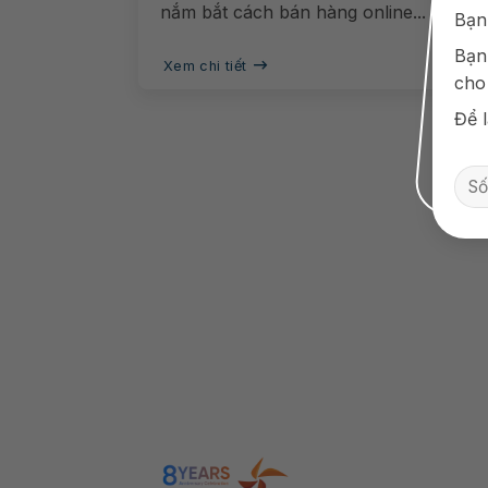
nắm bắt cách bán hàng online...
Bạn
Bạn
Xem chi tiết
cho
Để l