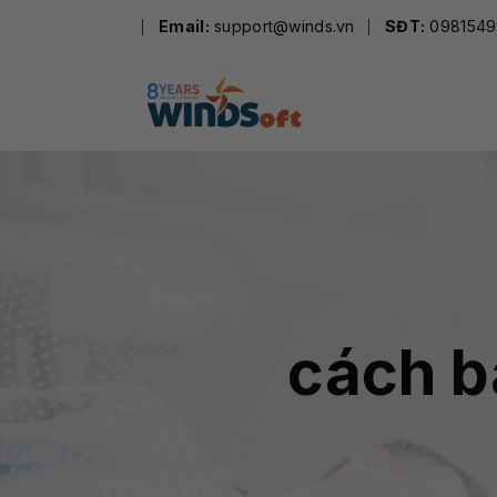
Skip
Email:
support@winds.vn
SĐT:
0981549
to
content
cách b