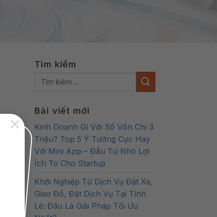
Tìm kiếm
Bài viết mới
×
Kinh Doanh Gì Với Số Vốn Chỉ 3
Triệu? Top 5 Ý Tưởng Cực Hay
Với Mini App – Đầu Tư Nhỏ Lợi
Ích To Cho Startup
Khởi Nghiệp Từ Dịch Vụ Đặt Xe,
Giao Đồ, Đặt Dịch Vụ Tại Tỉnh
Lẻ: Đâu Là Giải Pháp Tối Ưu