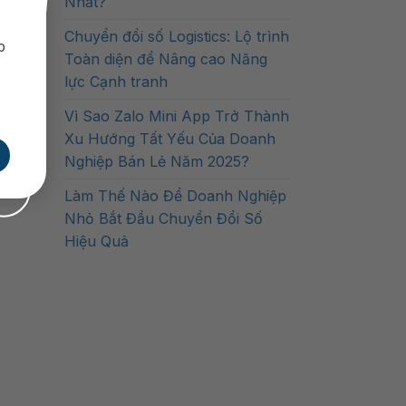
Nhất?
Chuyển đổi số Logistics: Lộ trình
p
Toàn diện để Nâng cao Năng
lực Cạnh tranh
Vì Sao Zalo Mini App Trở Thành
Xu Hướng Tất Yếu Của Doanh
Nghiệp Bán Lẻ Năm 2025?
Làm Thế Nào Để Doanh Nghiệp
Nhỏ Bắt Đầu Chuyển Đổi Số
Hiệu Quả