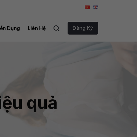
Đăng Ký
ển Dụng
Liên Hệ
iệu quả