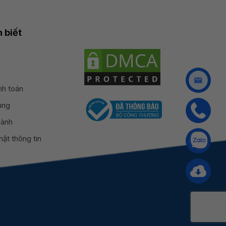
 biết
nh toán
ụng
hành
ật thông tin